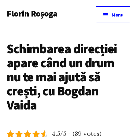
Additional
Skip
Florin Roșoga
to
menu
Menu
main
content
Schimbarea direcției
apare când un drum
nu te mai ajută să
crești, cu Bogdan
Vaida
4.5/5 - (39 votes)