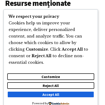
Resurse menționate
Călin Iepure
We respect your privacy
Cookies help us improve your
Passion Planner
experience, deliver personalized
Website Bogdan
content, and analyze traffic. You can
choose which cookies to allow by
clicking
Customize
. Click
Accept All
to
consent or
Reject All
to decline non-
essential cookies.
Customize
Reject All
DESPRE
NEWSLETTER
CĂUTARE
CONTACT
Accept All
Powered by
© 2011 -2026 TOATE DREPTURILE REZERVATE FLORIN ROȘOGA