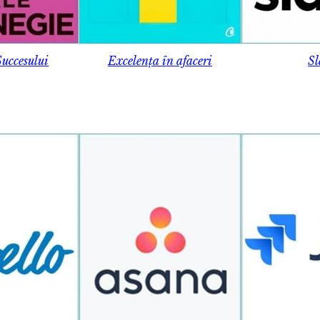
Succesului
Excelența în afaceri
Sl