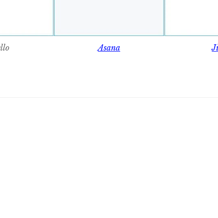
llo
Asana
J