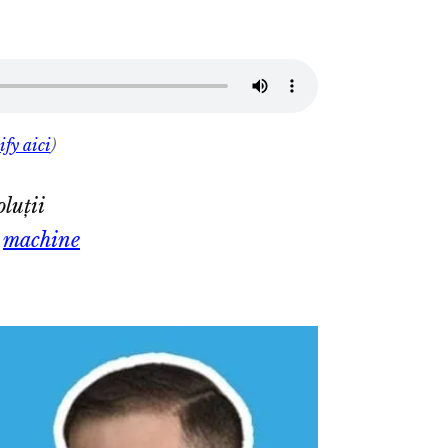
ify aici
)
luții
m
machine