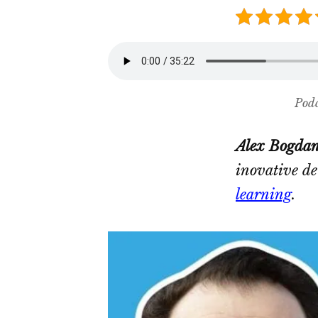
Podc
Alex Bogda
inovative de
learning
.