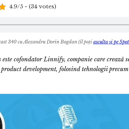
4.9/5 - (34 votes)
ast 340 cu Alexandru Dorin Bogdan
(îl poți
asculta și pe Spot
n
este cofondator Linnify, companie care crează so
 product development, folosind tehnologii precu