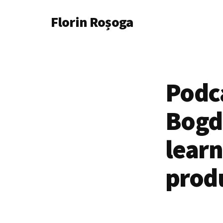
Additional
Skip
Florin Roșoga
to
menu
main
content
Podc
Bogd
learn
prod