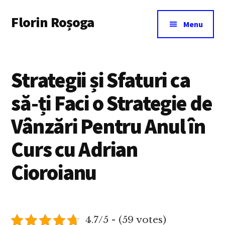
Additional
Skip
Florin Roșoga
to
menu
Menu
main
content
Strategii și Sfaturi ca
să-ți Faci o Strategie de
Vânzări Pentru Anul în
Curs cu Adrian
Cioroianu
4.7/5 - (59 votes)