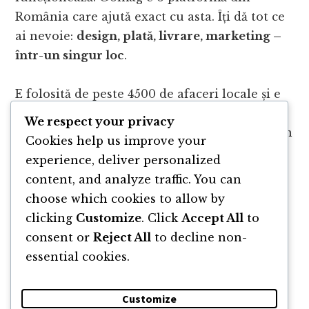
România care ajută exact cu asta. Îți dă tot ce
ai nevoie:
design, plată, livrare, marketing –
într-un singur loc
.
E folosită de peste 4500 de afaceri locale și e
gândită astfel încât să pornești simplu, fără
We respect your privacy
bătăi de cap. Dacă vrei să transformi ideile din
Cookies help us improve your
podcast în ceva concret, intră pe
gomag.ro
și
experience, deliver personalized
vezi cum începi.
content, and analyze traffic. You can
choose which cookies to allow by
clicking
Customize
. Click
Accept All
to
consent or
Reject All
to decline non-
essential cookies.
Customize