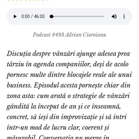
Podcast #493 Adrian Cioroianu
Discuția despre vânzări ajunge adesea prea
târziu în agenda companiilor, deși de acolo
pornesc multe dintre blocajele reale ale unui
business. Episodul acesta pornește chiar din
zona asta: cum arată o strategie de vânzări
gândită la început de an și ce înseamnă,
concret, să ieși din improvizație și să intri
într-un mod de lucru clar, coerent și
măsurabil. Conversația nu merge în