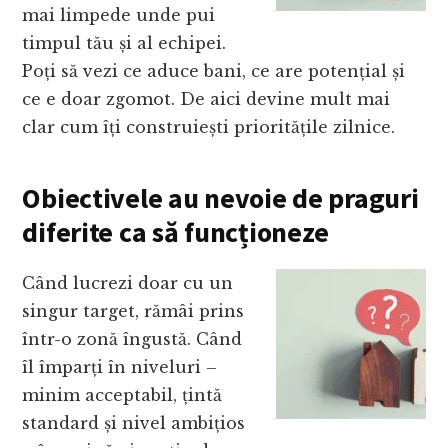
mai limpede unde pui
timpul tău și al echipei.
Poți să vezi ce aduce bani, ce are potențial și
ce e doar zgomot. De aici devine mult mai
clar cum îți construiești prioritățile zilnice.
Obiectivele au nevoie de praguri
diferite ca să funcționeze
Când lucrezi doar cu un
singur target, rămâi prins
într-o zonă îngustă. Când
îl împarți în niveluri –
minim acceptabil, țintă
standard și nivel ambițios