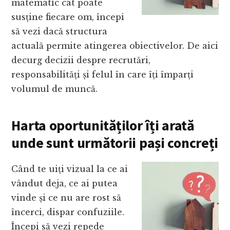
matematic cât poate
susține fiecare om, începi
să vezi dacă structura
actuală permite atingerea obiectivelor. De aici
decurg decizii despre recrutări,
responsabilități și felul în care îți împarți
volumul de muncă.
Harta oportunităților îți arată
unde sunt următorii pași concreț
i
Când te uiți vizual la ce ai
vândut deja, ce ai putea
vinde și ce nu are rost să
încerci, dispar confuziile.
Începi să vezi repede