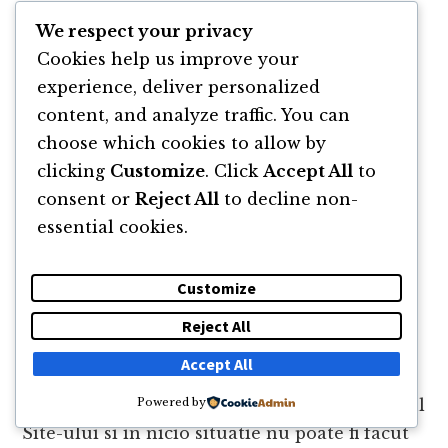
We respect your privacy
Limitarea raspunderii
Cookies help us improve your
experience, deliver personalized
Administratorul Site-ului nu isi asuma
content, and analyze traffic. You can
obligatia si nu garanteaza implicit sau expres
choose which cookies to allow by
pentru continutul de orice fel al Site-ului,
clicking
Customize
. Click
Accept All
to
sau pentru intreg continutul oferit de catre
consent or
Reject All
to decline non-
Utilizatori. Administratorul Site-ului va face
essential cookies.
toate eforturile rezonabile pentru a asigura
acuratetea si increderea in Site si va incerca
Customize
sa corecteze erorile si omisiunile cat mai
repede posibil.
Reject All
Accept All
Administratorul Site-ului nu ofera niciun fel
de garantii sau raspundere pentru Continutul
Powered by
Site-ului si in nicio situatie nu poate fi facut