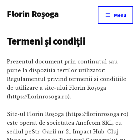
Additional
Skip
Florin Roșoga
to
menu
Menu
main
content
Termeni și condiții
Prezentul document prin continutul sau
pune la dispozitia tertilor utilizatori
Regulamentul privind termenii si conditiile
de utilizare a site-ului Florin Roșoga
(https://florinrosoga.ro).
Site-ul Florin Roșoga (https://florinrosoga.ro)
este operat de societatea Anefcom SRL, cu
sediul peStr. Garii nr 21 Impact Hub, Cluj-