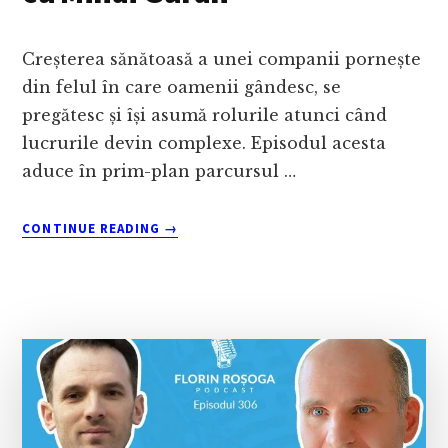
Creșterea sănătoasă a unei companii pornește
din felul în care oamenii gândesc, se
pregătesc și își asumă rolurile atunci când
lucrurile devin complexe. Episodul acesta
aduce în prim-plan parcursul …
ABOUT
CONTINUE READING
→
RELAȚIILE
PROFESIONALE
CRESC
LENT
ȘI
SE
POT
PIERDE
RAPID
–