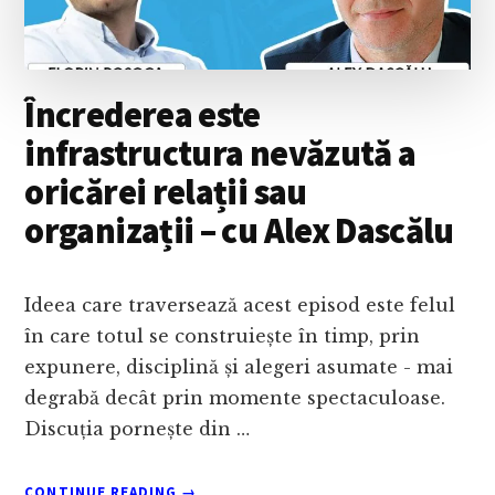
CU
MIHAI
GURAN
Încrederea este
infrastructura nevăzută a
oricărei relații sau
organizații – cu Alex Dascălu
Ideea care traversează acest episod este felul
în care totul se construiește în timp, prin
expunere, disciplină și alegeri asumate - mai
degrabă decât prin momente spectaculoase.
Discuția pornește din …
ABOUT
CONTINUE READING
→