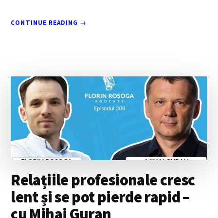
ABOUT
CONTINUE READING
→
NONVIOLENT
COMMUNICATION:
INSTRUMENTE
PENTRU
RELAȚII
SĂNĂTOASE
FOLOSIND
NVC
Relațiile profesionale cresc
lent și se pot pierde rapid –
cu Mihai Guran