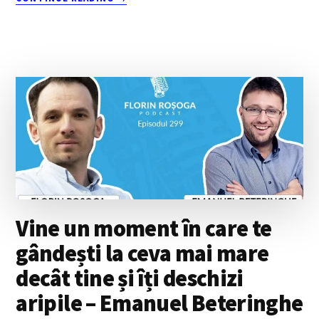
ÎNCREDEREA
ESTE
INFRASTRUCTURA
NEVĂZUTĂ
A
ORICĂREI
RELAȚII
SAU
ORGANIZAȚII
–
CU
ALEX
DASCĂLU
Vine un moment în care te
gândești la ceva mai mare
decât tine și îți deschizi
aripile – Emanuel Beteringhe