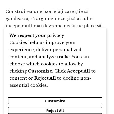
Construirea unei societăți care știe să
gândească, să argumenteze și să asculte
începe mult mai devreme decât ne place să
credem. În acest episod, conversația se duce
We respect your privacy
spre educație ca infrastructură …
Cookies help us improve your
experience, deliver personalized
ABOUT
CONTINUE READING
→
content, and analyze traffic. You can
VINE
choose which cookies to allow by
UN
MOMENT
clicking
Customize
. Click
Accept All
to
ÎN
consent or
Reject All
to decline non-
CARE
essential cookies.
Interim
TE
Page
Page
Page
Page
Go
1
2
3
…
5
Next Page »
GÂNDEȘTI
pages
to
LA
omitted
Customize
CEVA
MAI
Reject All