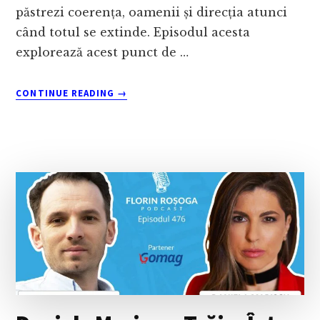
păstrezi coerența, oamenii și direcția atunci
când totul se extinde. Episodul acesta
explorează acest punct de …
ABOUT
CONTINUE READING
→
VLAD
IFTIME
–
ANTREPRENORIATUL
ÎNTRE
TRADIȚIE
ȘI
INOVAȚIE