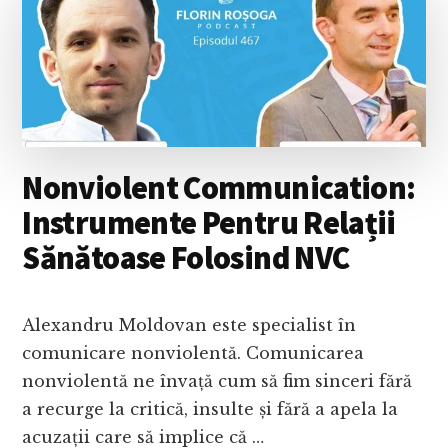
PLINĂ
DE
OPORTUNITĂȚI
ȘI
SCHIMBĂRI
MAJORE
Nonviolent Communication:
Instrumente Pentru Relații
Sănătoase Folosind NVC
Alexandru Moldovan este specialist în
comunicare nonviolentă. Comunicarea
nonviolentă ne învață cum să fim sinceri fără
a recurge la critică, insulte și fără a apela la
acuzații care să implice că …