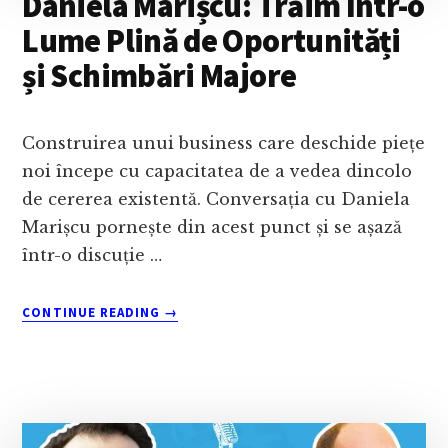
Daniela Marișcu: Trăim Într-o
Lume Plină de Oportunități
și Schimbări Majore
Construirea unui business care deschide piețe
noi începe cu capacitatea de a vedea dincolo
de cererea existentă. Conversația cu Daniela
Marișcu pornește din acest punct și se așază
într-o discuție …
ABOUT
CONTINUE READING
→
DANIELA
MARIȘCU:
TRĂIM
ÎNTR-
O
LUME