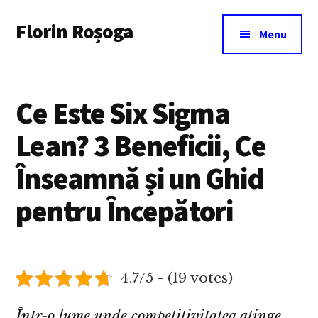
Additional
Skip
Florin Roșoga
to
menu
Menu
main
content
Ce Este Six Sigma
Lean? 3 Beneficii, Ce
Înseamnă și un Ghid
pentru Începători
4.7/5 - (19 votes)
Într-o lume unde competitivitatea atinge