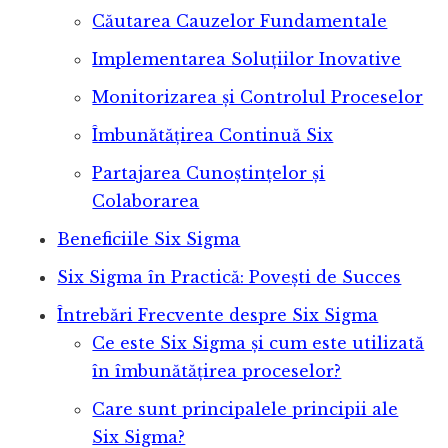
Căutarea Cauzelor Fundamentale
Implementarea Soluțiilor Inovative
Monitorizarea și Controlul Proceselor
Îmbunătățirea Continuă Six
Partajarea Cunoștințelor și
Colaborarea
Beneficiile Six Sigma
Six Sigma în Practică: Povești de Succes
Întrebări Frecvente despre Six Sigma
Ce este Six Sigma și cum este utilizată
în îmbunătățirea proceselor?
Care sunt principalele principii ale
Six Sigma?