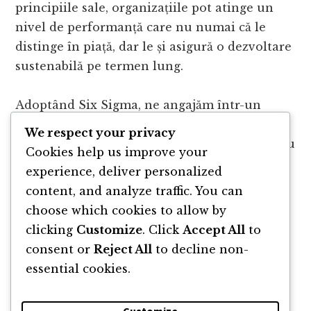
principiile sale, organizațiile pot atinge un
nivel de performanță care nu numai că le
distinge în piață, dar le și asigură o dezvoltare
sustenabilă pe termen lung.
Adoptând Six Sigma, ne angajăm într-un
proces continuu de îmbunătățire, care ne
We respect your privacy
împinge să ne autodepășim și să oferim mereu
Cookies help us improve your
cea mai bună versiune a serviciilor și
experience, deliver personalized
produselor noastre.
content, and analyze traffic. You can
choose which cookies to allow by
clicking
Customize
. Click
Accept All
to
consent or
Reject All
to decline non-
essential cookies.