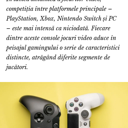
competiția între platformele principale –
PlayStation, Xbox, Nintendo Switch și PC
– este mai intensă ca niciodată. Fiecare
dintre aceste console jocuri video aduce în
peisajul gamingului o serie de caracteristici
distincte, atrăgând diferite segmente de
jucători.