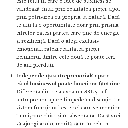
este felul în care o idee de business se
validează: întâi prin realitatea pieței, apoi
prin potrivirea cu propria ta natură. Dacă
te uiți la o oportunitate doar prin prisma
cifrelor, ratezi partea care ține de energie
și reziliență. Dacă o alegi exclusiv
emoțional, ratezi realitatea pieței.
Echilibrul dintre cele două te poate feri
de ani pierduți.
Independența antreprenorială apare
când businessul poate funcționa fără tine.
Diferența dintre a avea un SRL și a fi
antreprenor apare limpede în discuție. Un
sistem funcțional este cel care se menține
în mișcare chiar și în absența ta. Dacă vrei
să ajungi acolo, merită să te întrebi ce