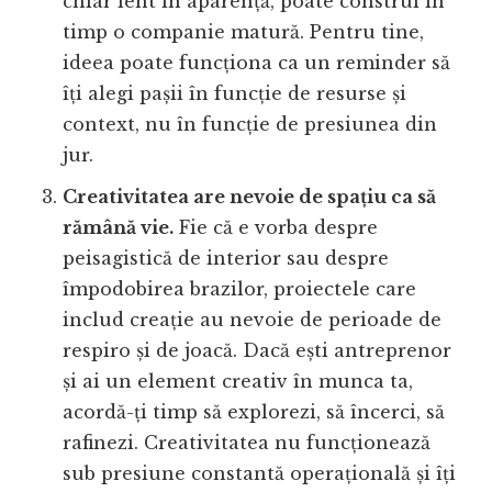
chiar lent în aparență, poate construi în
timp o companie matură. Pentru tine,
ideea poate funcționa ca un reminder să
îți alegi pașii în funcție de resurse și
context, nu în funcție de presiunea din
jur.
Creativitatea are nevoie de spațiu ca să
rămână vie.
Fie că e vorba despre
peisagistică de interior sau despre
împodobirea brazilor, proiectele care
includ creație au nevoie de perioade de
respiro și de joacă. Dacă ești antreprenor
și ai un element creativ în munca ta,
acordă-ți timp să explorezi, să încerci, să
rafinezi. Creativitatea nu funcționează
sub presiune constantă operațională și îți