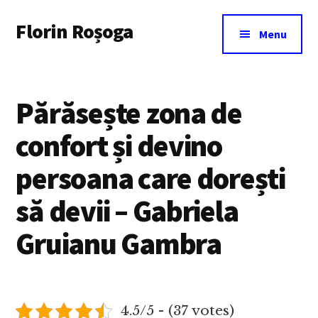
Additional
Skip
Florin Roșoga
to
menu
Menu
main
content
Părăsește zona de
confort și devino
persoana care dorești
să devii – Gabriela
Gruianu Gambra
4.5/5 - (37 votes)