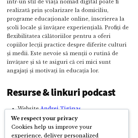
într-un stil de viață nomad digital poate fi
realizată prin școlarizare la domiciliu,
programe educaționale online, înscrierea la
școli locale și învățare experiențială. Profiți de
flexibilitatea călătoriilor pentru a oferi
copiilor lecții practice despre diferite culturi
și medii. Este nevoie să menții o rutină de
învățare și să te asiguri că cei mici sunt
angajați și motivați în educația lor.
Resurse & linkuri podcast
Website
Andrei Țigănaș
We respect your privacy
Andrei pe Linkedin
Cookies help us improve your
Ghid de Lifestyle Design
experience, deliver personalized