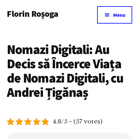
Additional
Skip
Florin Roșoga
to
menu
Menu
main
content
Nomazi Digitali: Au
Decis să Încerce Viața
de Nomazi Digitali, cu
Andrei Țigănaș
4.8/5 - (57 votes)