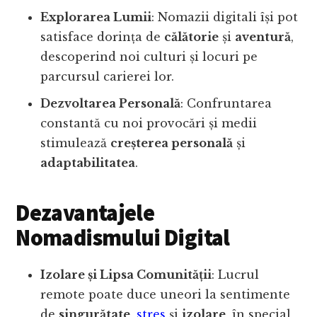
Explorarea Lumii
: Nomazii digitali își pot
satisface dorința de
călătorie
și
aventură
,
descoperind noi culturi și locuri pe
parcursul carierei lor.
Dezvoltarea Personală
: Confruntarea
constantă cu noi provocări și medii
stimulează
creșterea personală
și
adaptabilitatea
.
Dezavantajele
Nomadismului Digital
Izolare și Lipsa Comunității
: Lucrul
remote poate duce uneori la sentimente
de
singurătate
,
stres
și
izolare
, în special