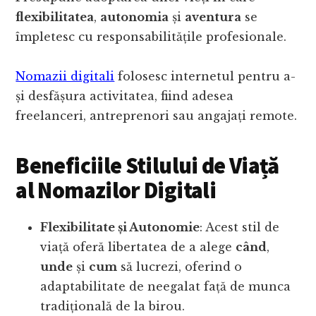
flexibilitatea
,
autonomia
și
aventura
se
împletesc cu responsabilitățile profesionale.
Nomazii digitali
folosesc internetul pentru a-
și desfășura activitatea, fiind adesea
freelanceri, antreprenori sau angajați remote.
Beneficiile Stilului de Viață
al Nomazilor Digitali
Flexibilitate și Autonomie
: Acest stil de
viață oferă libertatea de a alege
când
,
unde
și
cum
să lucrezi, oferind o
adaptabilitate de neegalat față de munca
tradițională de la birou.