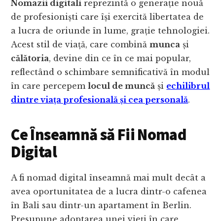
Nomazii digitali
reprezintă o generație nouă
de profesioniști care își exercită libertatea de
a lucra de oriunde în lume, grație tehnologiei.
Acest stil de viață, care combină
munca
și
călătoria
, devine din ce în ce mai popular,
reflectând o schimbare semnificativă în modul
în care percepem
locul de muncă
și
echilibrul
dintre viața profesională și cea personală
.
Ce Înseamnă să Fii Nomad
Digital
A fi nomad digital înseamnă mai mult decât a
avea oportunitatea de a lucra dintr-o cafenea
în Bali sau dintr-un apartament în Berlin.
Presupune adoptarea unei vieți în care