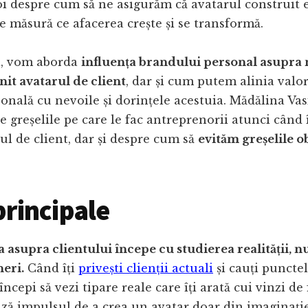
i despre cum să ne asigurăm că avatarul construit e
pe măsură ce afacerea crește și se transformă.
, vom aborda
influența brandului personal asupra
init avatarul de client
, dar și cum putem alinia valori
onală cu nevoile și dorințele acestuia. Mădălina Vas
e greșelile pe care le fac antreprenorii atunci când 
ul de client, dar și despre cum să
evităm greșelile o
principale
a asupra clientului începe cu studierea realității, n
eri.
Când îți
privești clienții actuali
și cauți punctel
cepi să vezi tipare reale care îți arată cui vinzi de f
ă impulsul de a crea un avatar doar din imaginație 