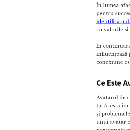
În lumea afac
pentru succes
identifică pub
cu valorile ș
În continuar
influențează 
conexiune est
Ce Este A
Avatarul de c
ta. Acesta in
și problemele
unui avatar c