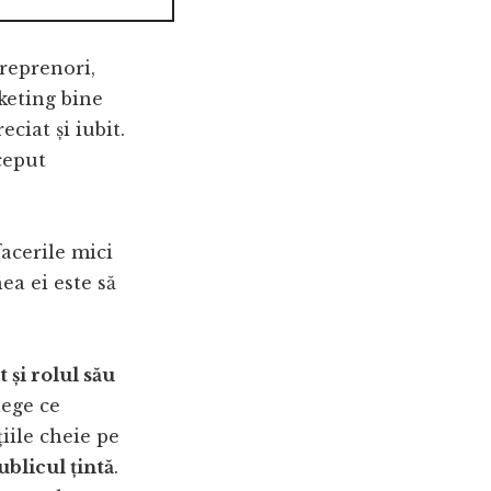
reprenori,
keting bine
eciat și iubit.
ceput
acerile mici
ea ei este să
 și rolul său
lege ce
iile cheie pe
ublicul țintă
.