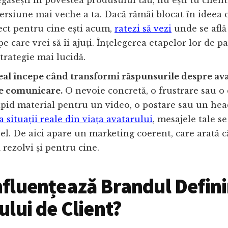
egăsești în povestea produsului tău, nu ești tu clientu
ersiune mai veche a ta. Dacă rămâi blocat în ideea 
ect pentru cine ești acum,
ratezi să vezi
unde se află
e care vrei să îi ajuți. Înțelegerea etapelor lor de pa
trategie mai lucidă.
eal începe când transformi răspunsurile despre ava
de comunicare.
O nevoie concretă, o frustrare sau o 
pid material pentru un video, o postare sau un hea
la situații reale din viața avatarului
, mesajele tale s
 el. De aici apare un marketing coerent, care arată că
rezolvi și pentru cine.
fluențează Brandul Defin
ului de Client?