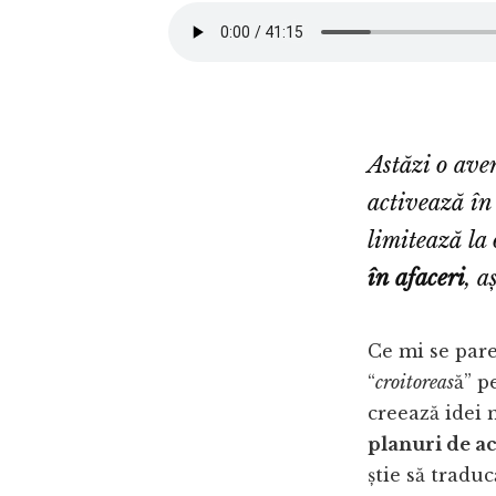
Astăzi o ave
activează în
limitează la 
în afaceri
, a
Ce mi se pare
“
croitoreas
ă” p
creează idei 
planuri de a
știe să traduc