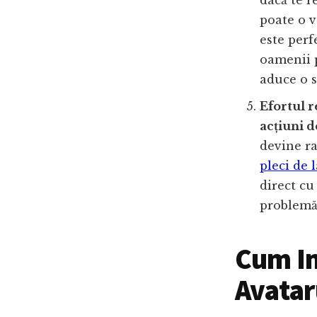
dacă te r
poate o v
este perf
oamenii p
aduce o s
Efortul r
acțiuni 
devine ra
pleci de 
direct cu
problemă 
Cum In
Avatar