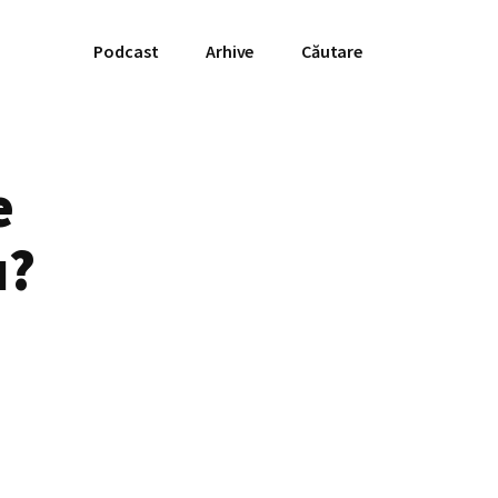
Podcast
Arhive
Căutare
e
u?