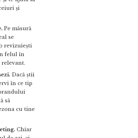
eiuri și
.
Pe măsură
eal se
o revizuiești
n felul în
 relevant.
ezi.
Dacă știi
rvi în ce tip
 brandului
tă să
ezona cu tine
eting.
Chiar