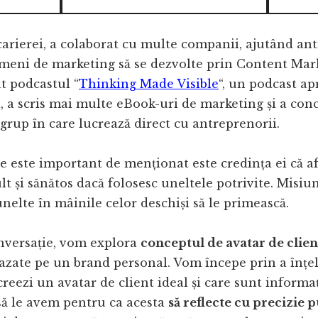
arierei, a colaborat cu multe companii, ajutând ant
ameni de marketing să se dezvolte prin Content Mar
at podcastul “
Thinking Made Visible
“, un podcast apr
 a scris mai multe eBook-uri de marketing și a con
rup în care lucrează direct cu antreprenorii.
e este important de menționat este credința ei că af
lt și sănătos dacă folosesc uneltele potrivite. Misiun
nelte în mâinile celor deschiși să le primească.
onversație, vom explora
conceptul de avatar de client
bazate pe un brand personal. Vom începe prin a înțe
reezi un avatar de client ideal și care sunt informaț
să le avem pentru ca acesta
să reflecte cu precizie p