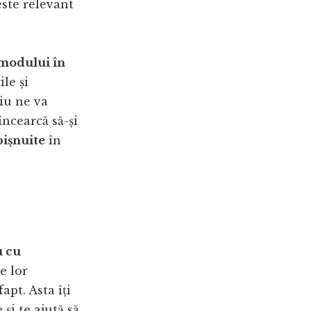
ste relevant
 modului în
le și
iu ne va
încearcă să-și
bișnuite
în
u cu
e lor
apt. Asta îți
și te ajută să