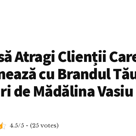
ă Atragi Clienții Car
nează cu Brandul Tă
ri de Mădălina Vasiu
4.5/5 - (25 votes)