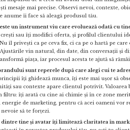
ști mesaje mai precise. Observi nevoi, contexte, obic
ce anume îi face să aleagă produsul tău.
este un instrument viu care evoluează odată cu tine
 crești sau îți modifici oferta, și profilul clientului id
Nu îl privești ca pe ceva fix, ci ca pe o hartă pe care 
 Ajustările vin natural, din date, din conversații și di
ransformă piața, iar procesul acesta te ajută să rămâi
brandului sunt reperele după care alegi cui te adres
principii îți ghidează munca, îți este mai ușor să obse
tăți sau contexte apare clientul potrivit. Valoarea
 filtru: îți arată cu cine ai chimie și în ce zone meri
i energie de marketing, pentru că acei oameni vor r
e nevoie să te forțezi.
dintre tine și avatar îți limitează claritatea în mark