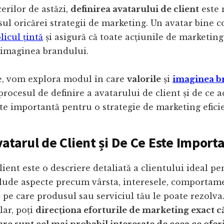
erilor de astăzi,
definirea avatarului de client
este 
ul oricărei strategii de marketing. Un avatar bine c
licul țintă
și asigură că toate acțiunile de marketing
i imaginea brandului.
e, vom explora modul în care
valorile
și
imaginea b
procesul de definire a avatarului de client și de ce a
e importantă pentru o strategie de marketing eficie
vatarul de Client și De Ce Este Import
lient este o descriere detaliată a clientului ideal p
clude aspecte precum vârsta, interesele, comportam
 pe care produsul sau serviciul tău le poate rezolva
lar, poți
direcționa eforturile de marketing exact c