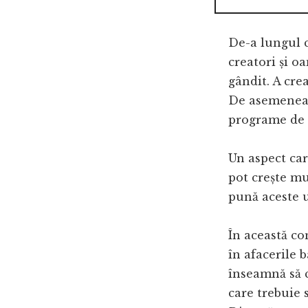
De-a lungul c
creatori și o
gândit. A cre
De asemenea,
programe de g
Un aspect car
pot crește mu
pună aceste u
În această c
în afacerile 
înseamnă să c
care trebuie 