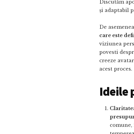
Discutăm apo
și adaptabil 
De asemenea
care este def
viziunea pers
povesti despr
creeze avatar
acest proces.
Ideile 
Claritate
presupun
comune, în
tempereaz