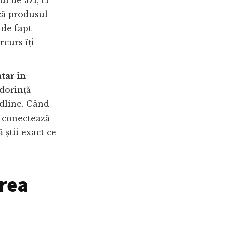
l de azi, ci
că produsul
 de fapt
rcurs îți
tar în
dorință
dline. Când
e conectează
 știi exact ce
irea