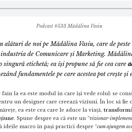
Podcast #533 Mădălina Vasiu
m alături de noi pe Mădălina Vasiu, care de peste
 industria de Comunicare și Marketing. Mădălin
o singură etichetă; ea își propune să fie cea care
a
șezând fundamentele pe care acestea pot crește și 
 fain la ea este modul în care își vede rolul: se cons
entru un designer care creează viziuni. În loc să fie 
mărețe, ea este cea care le aduce la viață,
transformâ
cțiune
. Spune despre ea că este un “
vizionar-implemen
ă ideile macro în pași practici despre “
cum ajungem ac