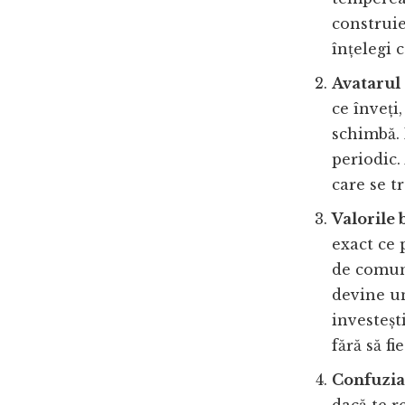
construie
înțelegi 
Avatarul 
ce înveți,
schimbă. 
periodic.
care se t
Valorile 
exact ce 
de comuni
devine un
investeșt
fără să fi
Confuzia 