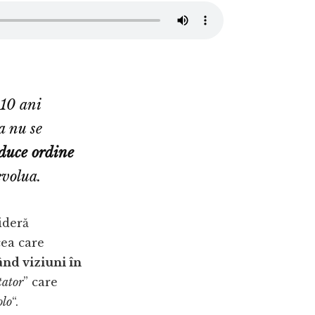
 10 ani
a nu se
duce ordine
evolua.
ideră
cea care
nd viziuni în
tator
” care
olo
“.