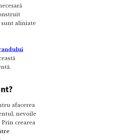
necesară
onstruit
 sunt aliniate
randului
ceastă
ntă.
ant?
entru afacerea
entul, nevoile
. Prin crearea
ătre