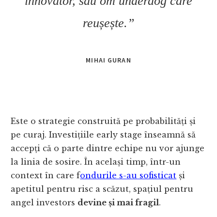
innovato
r
, sau om underdog care
reușește.”
MIHAI GURAN
Este o strategie construită pe probabilități și
pe curaj. Investițiile early stage înseamnă să
accepți că o parte dintre echipe nu vor ajunge
la linia de sosire. În același timp, într-un
context în care f
ondurile s-au sofisticat
și
apetitul pentru risc a scăzut, spațiul pentru
angel investors
devine și mai fragil
.