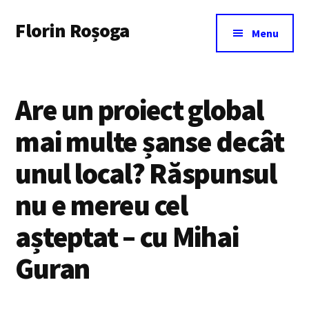
Additional
Skip
Florin Roșoga
to
menu
Menu
main
content
Are un proiect global
mai multe șanse decât
unul local? Răspunsul
nu e mereu cel
așteptat – cu Mihai
Guran