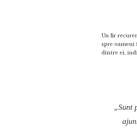
Un fir recure
spre oameni fo
dintre ei, ind
„Sunt 
ajun