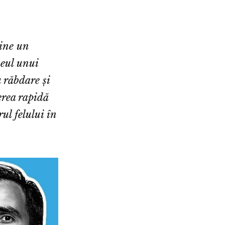
vine un
seul unui
u răbdare și
erea rapidă
ul felului în