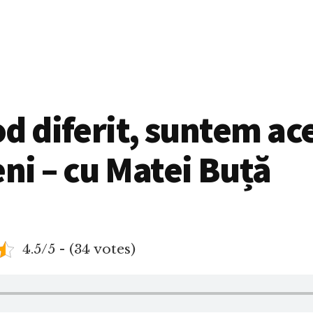
d diferit, suntem ace
i – cu Matei Buță
4.5/5 - (34 votes)