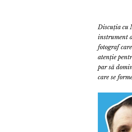
Discuția cu 
instrument d
fotograf care
atenție pent
par să domine
care se forme