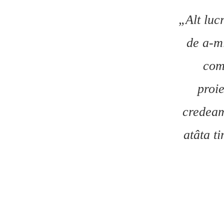
„Alt luc
de a-mi
com
proi
credeam 
atâta ti