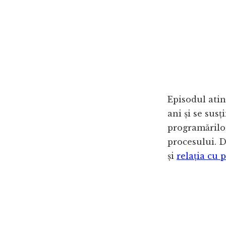
Episodul atin
ani și se susț
programărilor 
procesului. D
și
relația cu p