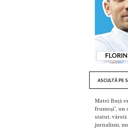
ASCULTĂ PE 
Matei Buță es
frumoși”, un 
statut, vârstă
jurnalism, mu