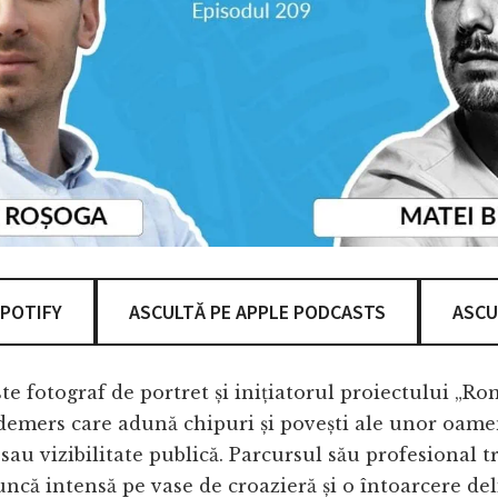
SPOTIFY
ASCULTĂ PE APPLE PODCASTS
ASCU
te fotograf de portret și inițiatorul proiectului „R
demers care adună chipuri și povești ale unor oamen
 sau vizibilitate publică. Parcursul său profesional t
ncă intensă pe vase de croazieră și o întoarcere del