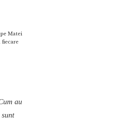
e pe Matei
 fiecare
 Cum au
 sunt