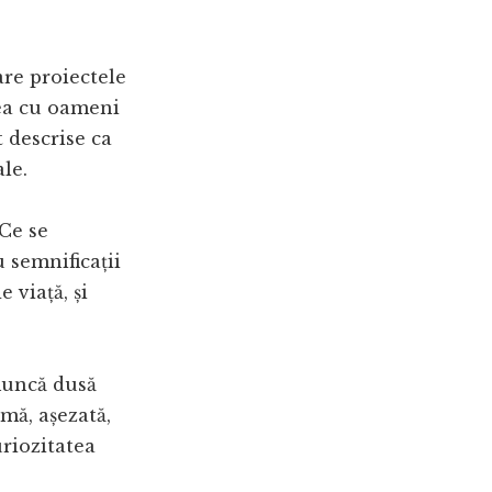
are proiectele
rea cu oameni
t descrise ca
le.
„Ce se
u semnificații
 viață, și
muncă dusă
mă, așezată,
riozitatea