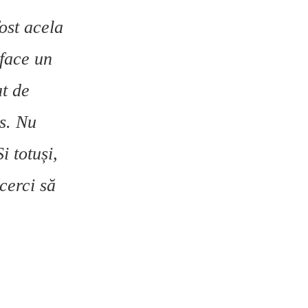
ost acela
 face un
t de
s. Nu
i totuși,
ncerci să