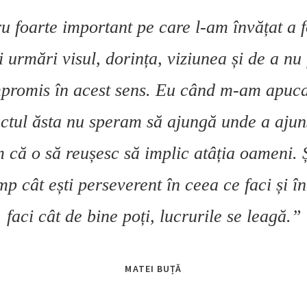
ru foarte important pe care l-am învățat a f
 urmări visul, dorința, viziunea și de a nu
promis în acest sens. Eu când m-am apuca
ectul ăsta nu speram să ajungă unde a ajun
că o să reușesc să implic atâția oameni. Ș
mp cât ești perseverent în ceea ce faci și î
faci cât de bine poți, lucrurile se leagă.”
MATEI BUȚĂ