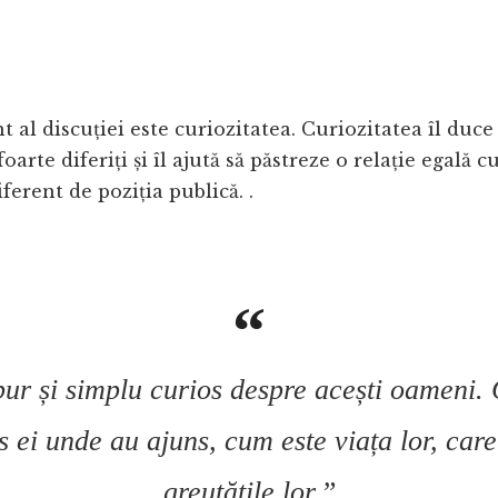
nt al discuției este curiozitatea. Curiozitatea îl duc
arte diferiți și îl ajută să păstreze o relație egală cu
iferent de poziția publică. .
pur și simplu curios despre acești oameni.
s ei unde au ajuns, cum este viața lor, care
greutățile lor.”