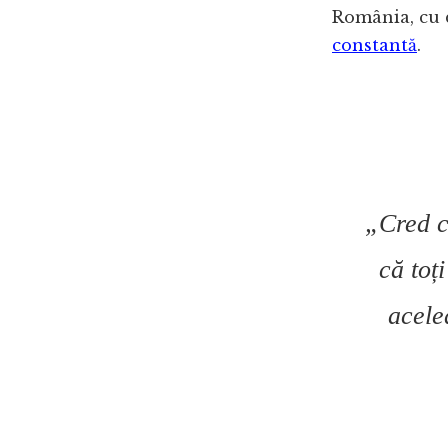
România, cu d
constantă
.
„Cred c
că toț
acele