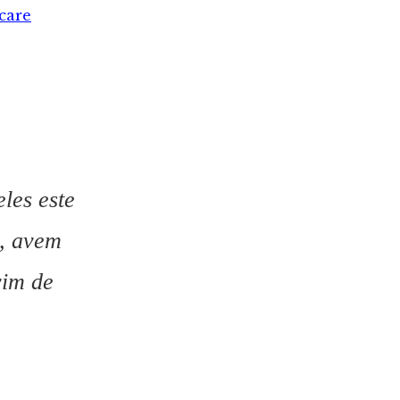
care
les este
i, avem
vim de