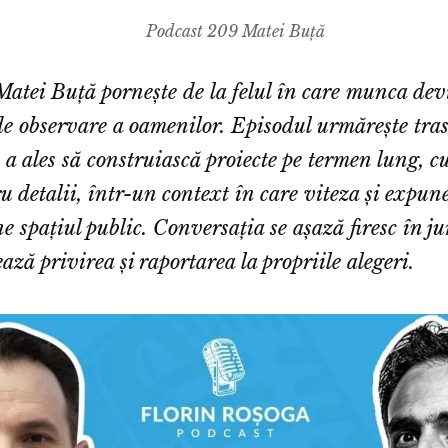
Podcast 209 Matei Buță
Matei Buță pornește de la felul în care munca de
e observare a oamenilor. Episodul urmărește tra
 a ales să construiască proiecte pe termen lung, c
ru detalii, într-un context în care viteza și expun
 spațiul public. Conversația se așază firesc în jur
ază privirea și raportarea la propriile alegeri.