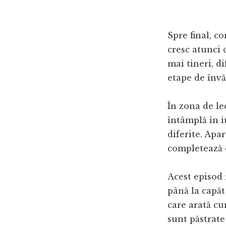
Spre final, c
cresc atunci
mai tineri, d
etape de învă
În zona de le
întâmplă în i
diferite. Apa
completează 
Acest episod
până la capăt
care arată cu
sunt păstrate