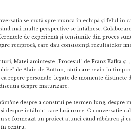
onversația se mută spre munca în echipă și felul în c
 când mai multe perspective se întâlnesc. Colabora
iferențele de experiență și tensiunile din proces sun
țare reciprocă, care dau consistență rezultatelor fina
cturi, Matei amintește „Procesul” de Franz Kafka și 
ubire” de Alain de Botton, cărți care revin în timp c
r ca repere personale, legate de momente distincte de
discuția despre maturizare.
 rămâne despre a construi pe termen lung, despre 
 și despre întâlniri care lasă urme. O conversație cal
m se formează un proiect atunci când răbdarea și cu
 în centru.