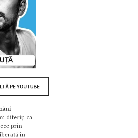
LTĂ PE YOUTUBE
omâni
i diferiți ca
rece prin
iberată în