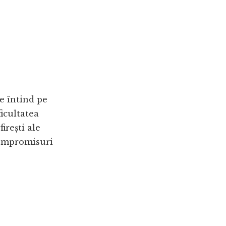
e întind pe
ficultatea
irești ale
compromisuri