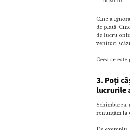
HERACLIT
Cine a ignora
de plată. Cin
de lucru onli
venituri scăzu
Ceea ce este 
3. Poți câ
lucrurile
Schimbarea, î
renunțăm la c
De exemplu, 