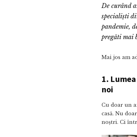
De curând am
specialiști d
pandemie, de
pregăti mai 
Mai jos am ad
1. Lumea
noi
Cu doar un an
casă. Nu doar
noștri. Ci înt