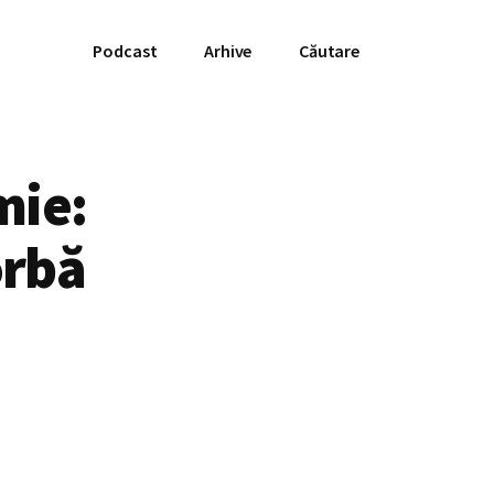
Podcast
Arhive
Căutare
mie:
orbă