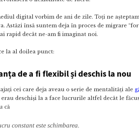
diul digital vorbim de ani de zile. Toți ne aștepta
a. Astăzi însă suntem deja în proces de migrare “for
i rapid decât ne-am fi imaginat noi.
ce la al doilea punct:
nța de a fi flexibil și deschis la nou
ajați cei care deja aveau o serie de mentalități ale
g
e erau deschiși la a face lucrurile altfel decât le făc
u că
ucru constant este schimbarea.