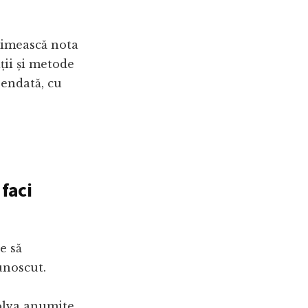
primească nota
ții și metode
pendată, cu
 faci
e să
unoscut.
zolva anumite