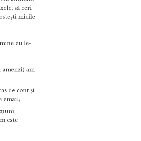
xele, să ceri
estești micile
 mine eu le-
au amenzi) am
as de cont și
e email;
cțiuni
um este