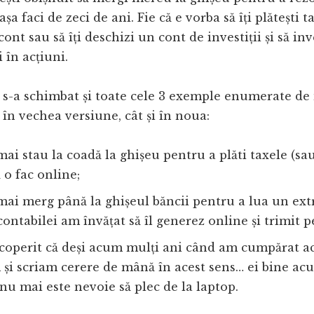
așa faci de zeci de ani. Fie că e vorba să îți plătești ta
ont sau să îți deschizi un cont de investiții și să inv
 în acțiuni.
 s-a schimbat și toate cele 3 exemple enumerate de
 în vechea versiune, cât și în noua:
mai stau la coadă la ghișeu pentru a plăti taxele (s
ă o fac online;
mai merg până la ghișeul băncii pentru a lua un extr
 contabilei am învățat să îl generez online și trimit p
coperit că deși acum mulți ani când am cumpărat a
și scriam cerere de mână în acest sens… ei bine ac
 nu mai este nevoie să plec de la laptop.