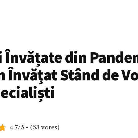
i Învățate din Pande
 Învățat Stând de V
ecialiști
4.7/5 - (63 votes)