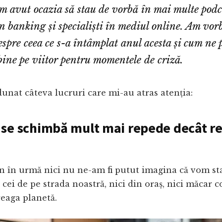
 avut ocazia să stau de vorbă în mai multe podc
in banking și specialiști în mediul online. Am vor
spre ceea ce s-a întâmplat anul acesta și cum ne
bine pe viitor pentru momentele de criză.
unat câteva lucruri care mi-au atras atenția:
 se schimbă mult mai repede decât r
 în urmă nici nu ne-am fi putut imagina că vom sta
 cei de pe strada noastră, nici din oraș, nici măcar c
reaga planetă.