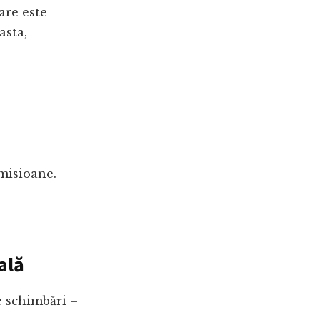
are este
asta,
omisioane.
ală
e schimbări –