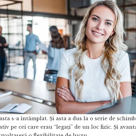
asta s-a întâmplat. Și asta a dus la o serie de schimbă
tiv pe cei care erau “legați” de un loc fizic. Și avan
ezvoltaseră o flexibilitate de lucru.