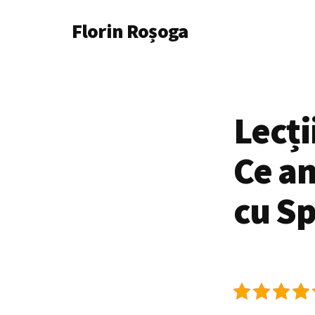
Additional
Skip
Florin Roșoga
to
menu
main
content
Lecți
Ce am
cu Sp