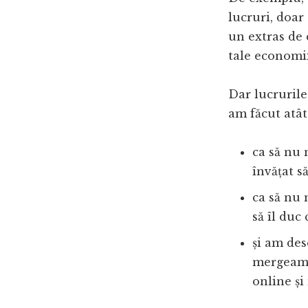
lucruri, doar 
un extras de c
tale economii
Dar lucrurile
am făcut atât
ca să nu 
învățat s
ca să nu 
să îl duc
și am des
mergeam 
online și