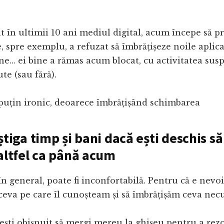
t în ultimii 10 ani mediul digital, acum începe să 
e, spre exemplu, a refuzat să îmbrățișeze noile aplica
ne… ei bine a rămas acum blocat, cu activitatea sus
te (sau fără).
puțin ironic, deoarece îmbrățișând schimbarea
știga timp și bani dacă ești deschis să
 altfel ca până acum
n general, poate fi inconfortabilă. Pentru că e nevoi
eva pe care îl cunoșteam și să îmbrățișăm ceva nec
ești obișnuit să mergi mereu la ghișeu pentru a re