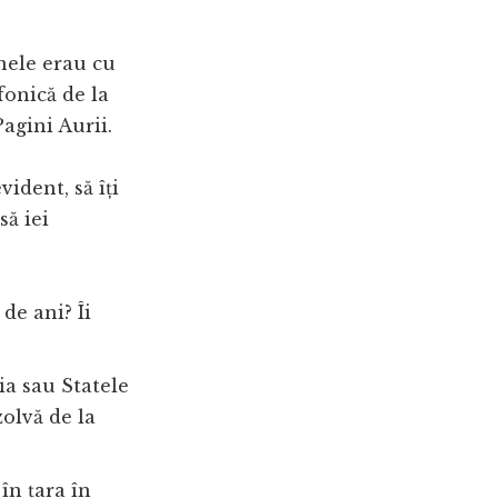
anele erau cu
fonică de la
Pagini Aurii.
ident, să îți
să iei
de ani? Îi
a sau Statele
zolvă de la
în țara în