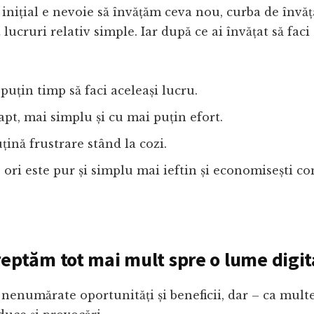
ă inițial e nevoie să învățăm ceva nou, curba de învăț
 lucruri relativ simple. Iar după ce ai învățat să faci 
 puțin timp să faci aceleași lucru.
fapt, mai simplu și cu mai puțin efort.
țină frustrare stând la cozi.
ori este pur și simplu mai ieftin și economisești c
reptăm tot mai mult spre o lume digit
 nenumărate oportunități și beneficii, dar – ca mult