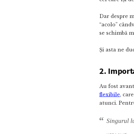
Dar despre me
“acolo” cândv
se schimbă ma
Și asta ne du
2. Importa
Au fost avant
flexibile
, car
atunci. Pentr
Singurul l