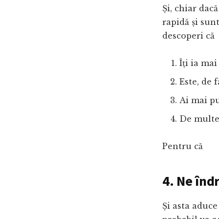
Și, chiar dac
rapidă și sunt
descoperi că
Îți ia mai
Este, de 
Ai mai pu
De multe 
Pentru că
4. Ne înd
Și asta aduce