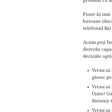
probabil va a
Poate îți mai
butoane (dacă
telefonul fix)
Acum poți fac
dezvolți capac
deciziile opt
Vreau să 
găsesc pe
Vreau să
Unite? Gă
distanță 
Vreau să 