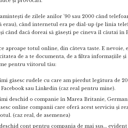
duce și provocări.
 amintești de zilele anilor ’90 sau 2000 când telefo
 erau), când internetul era pe dial-up (pe linia tele
 și când dacă doreai să găsești pe cineva îl căutai în 
e aproape totul online, din câteva taste. E nevoie, ev
itatea de a te documenta, de a filtra informațiile și 
ime pentru viitorul tău:
îmi găsesc rudele cu care am pierdut legătura de 20 
 Facebook sau Linkedin (caz real pentru mine).
 îmi deschid o companie în Marea Britanie, Germani
sesc online companii care oferă acest serviciu și re
totul. (caz real, de asemenea)
deschid cont pentru compania de mai sus… evident 