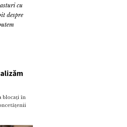
asturi cu
bit despre
 putem
ealizăm
 blocați în
oncetățenii