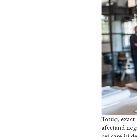
Totuși, exact 
afectând nega
cei care își d