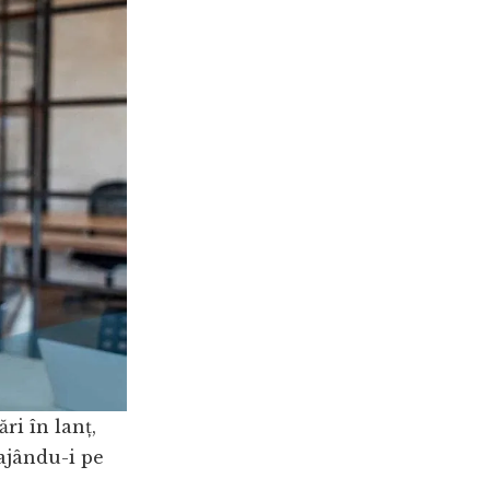
ri în lanț,
tajându-i pe