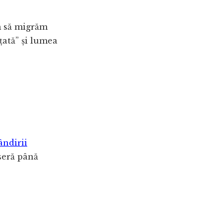
m să migrăm
țată” și lumea
ândirii
useră până