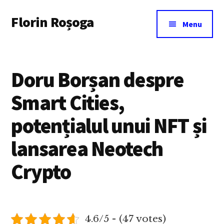
Additional
Skip
Florin Roșoga
to
menu
Menu
main
content
Doru Borșan despre
Smart Cities,
potențialul unui NFT și
lansarea Neotech
Crypto
4.6/5 - (47 votes)