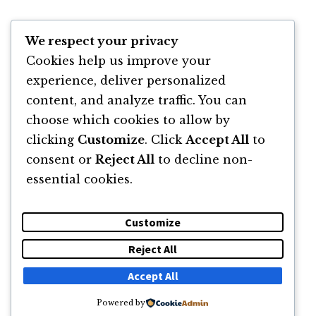
Resurse & linkuri podcast
We respect your privacy
Cookies help us improve your
Website
Neotech.finance
experience, deliver personalized
Website
Neotech.city
content, and analyze traffic. You can
choose which cookies to allow by
clicking
Customize
. Click
Accept All
to
consent or
Reject All
to decline non-
essential cookies.
Customize
Reject All
DESPRE
NEWSLETTER
CĂUTARE
CONTACT
Accept All
Powered by
© 2011 -2026 TOATE DREPTURILE REZERVATE FLORIN ROȘOGA