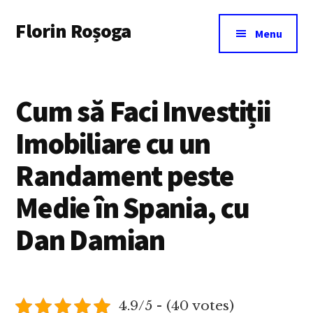
Additional
Skip
Florin Roșoga
to
menu
Menu
main
content
Cum să Faci Investiții
Imobiliare cu un
Randament peste
Medie în Spania, cu
Dan Damian
4.9/5 - (40 votes)