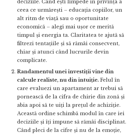
deciziile. Când ești limpede în privința a
ceea ce urmărești – educația copiilor, un
alt ritm de viață sau o oportunitate
economică – alegi mai ușor ce merită
timpul și energia ta. Claritatea te ajută să
filtrezi tentațiile și să rămâi consecvent,
chiar și atunci când lucrurile devin
complicate.
Randamentul unei investiții vine din
calcule realiste, nu din intuiție.
Felul în
care evaluezi un apartament ar trebui să
pornească de la cifra de chirie din zonă și
abia apoi să te uiți la prețul de achiziție.
Această ordine schimbă modul în care iei
deciziile și îți impune să rămâi disciplinat.
Când pleci de la cifre și nu de la emoție,