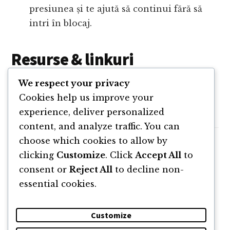
presiunea și te ajută să continui fără să
intri în blocaj.
Resurse & linkuri
We respect your privacy
Website
Mutat în Spania
Cookies help us improve your
Grupul de Facebook
Mutat în Spania
experience, deliver personalized
content, and analyze traffic. You can
choose which cookies to allow by
clicking
Customize
. Click
Accept All
to
consent or
Reject All
to decline non-
essential cookies.
Customize