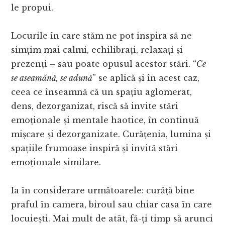
le propui.
Locurile în care stăm ne pot inspira să ne
simțim mai calmi, echilibrați, relaxați și
prezenți – sau poate opusul acestor stări. “
Ce
se aseamănă, se adună
” se aplică și în acest caz,
ceea ce înseamnă că un spațiu aglomerat,
dens, dezorganizat, riscă să invite stări
emoționale și mentale haotice, în continuă
mișcare și dezorganizate. Curățenia, lumina și
spațiile frumoase inspiră și invită stări
emoționale similare.
Ia în considerare următoarele: curăță bine
praful în camera, biroul sau chiar casa în care
locuiești. Mai mult de atât, fă-ți timp să arunci