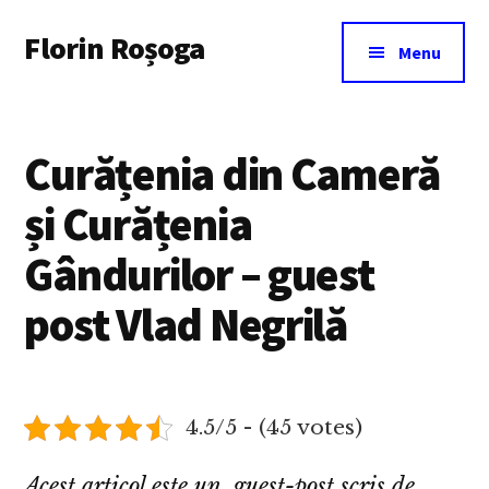
Additional
Skip
Florin Roșoga
to
menu
Menu
main
content
Curățenia din Cameră
și Curățenia
Gândurilor – guest
post Vlad Negrilă
4.5/5 - (45 votes)
Acest articol este un guest-post scris de