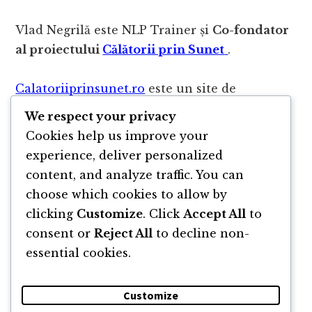
Vlad Negrilă este NLP Trainer și
Co-fondator
al proiectului
Călătorii prin Sunet
.
Calatoriiprinsunet.ro
este un site de
dezvoltare personală prin NLP. Aici găsești
We respect your privacy
cursuri și seminarii cu tehnici NLP și prima
Cookies help us improve your
librărie de povești audio terapeutice din
experience, deliver personalized
România!
content, and analyze traffic. You can
choose which cookies to allow by
clicking
Customize
. Click
Accept All
to
consent or
Reject All
to decline non-
essential cookies.
Customize