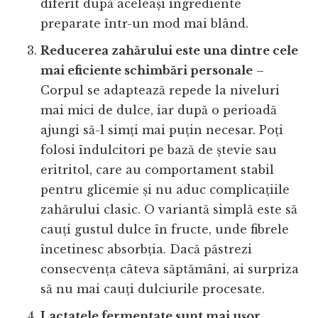
diferit după aceleași ingrediente
preparate într-un mod mai blând.
Reducerea zahărului este una dintre cele
mai eficiente schimbări personale
–
Corpul se adaptează repede la niveluri
mai mici de dulce, iar după o perioadă
ajungi să-l simți mai puțin necesar. Poți
folosi îndulcitori pe bază de ștevie sau
eritritol, care au comportament stabil
pentru glicemie și nu aduc complicațiile
zahărului clasic. O variantă simplă este să
cauți gustul dulce în fructe, unde fibrele
încetinesc absorbția. Dacă păstrezi
consecvența câteva săptămâni, ai surpriza
să nu mai cauți dulciurile procesate.
Lactatele fermentate sunt mai ușor