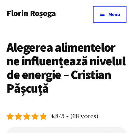
Additional
Skip
Florin Roșoga
to
menu
Menu
main
content
Alegerea alimentelor
ne influențează nivelul
de energie – Cristian
Pășcuță
4.8/5 - (38 votes)