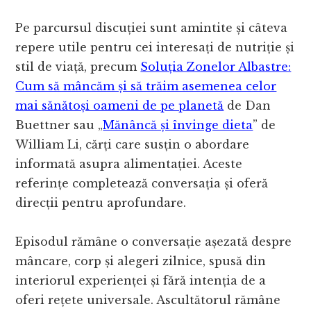
Pe parcursul discuției sunt amintite și câteva
repere utile pentru cei interesați de nutriție și
stil de viață, precum
Soluția Zonelor Albastre:
Cum să mâncăm și să trăim asemenea celor
mai sănătoși oameni de pe planetă
de Dan
Buettner sau „
Mănâncă și învinge dieta
” de
William Li, cărți care susțin o abordare
informată asupra alimentației. Aceste
referințe completează conversația și oferă
direcții pentru aprofundare.
Episodul rămâne o conversație așezată despre
mâncare, corp și alegeri zilnice, spusă din
interiorul experienței și fără intenția de a
oferi rețete universale. Ascultătorul rămâne