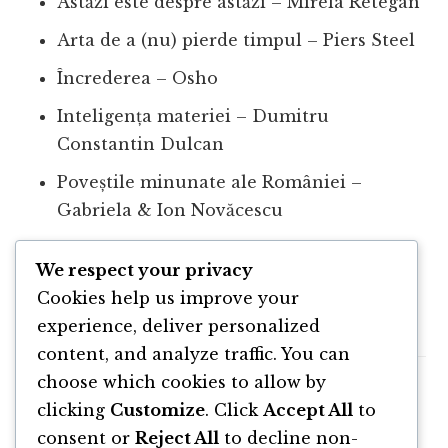
Astăzi este despre astăzi – Mirela Retegan
Arta de a (nu) pierde timpul – Piers Steel
Încrederea – Osho
Inteligența materiei – Dumitru
Constantin Dulcan
Poveștile minunate ale României –
Gabriela & Ion Novăcescu
Inteligența culinară – Peter Kaminsky
We respect your privacy
Cartea bucătarului profesionist –
Cookies help us improve your
Gabriela Berechet
experience, deliver personalized
content, and analyze traffic. You can
choose which cookies to allow by
clicking
Customize
. Click
Accept All
to
consent or
Reject All
to decline non-