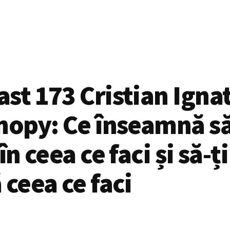
st 173 Cristian Igna
nopy: Ce înseamnă s
în ceea ce faci și să-ți
 ceea ce faci