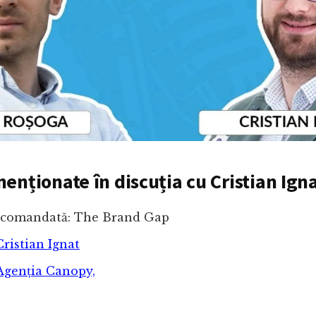
enționate în discuția cu Cristian Ign
ecomandată: The Brand Gap
Cristian Ignat
Agenția Canopy,