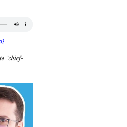
i)
te “chief-