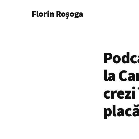
Additional
Skip
Florin Roșoga
to
menu
main
content
Podca
la Ca
crezi 
placă