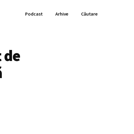
Podcast
Arhive
Căutare
t de
ă