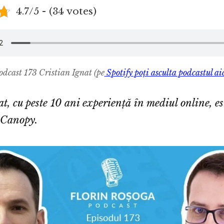
4.7/5 - (34 votes)
odcast 173 Cristian Ignat
(pe
Spotify poți asculta podcastul aic
t, cu peste 10 ani experiență în mediul online, es
 Canopy.