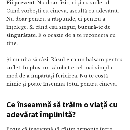
Fii prezent
. Nu doar fizic, ci și cu sufletul.
Când vorbești cu cineva, ascultă cu adevărat.
Nu doar pentru a răspunde, ci pentru a
înțelege. Și când ești singur,
bucură-te de
singurătate
. E o ocazie de a te reconecta cu
tine.
Și nu uita să râzi. Râsul e ca un balsam pentru
suflet. În plus, un zâmbet e cel mai simplu
mod de a împărtăși fericirea. Nu te costă
nimic și poate însemna totul pentru cineva.
Ce înseamnă să trăi
m
o viață cu
adevărat împlinită?
Poate că înseamnă să găsim armonie între