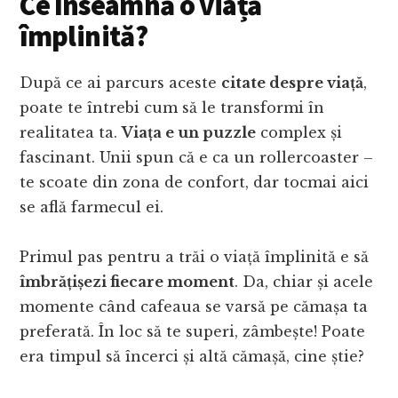
Ce înseamnă o viață
împlinită?
După ce ai parcurs aceste
citate despre viață
,
poate te întrebi cum să le transformi în
realitatea ta.
Viața e un puzzle
complex și
fascinant. Unii spun că e ca un rollercoaster –
te scoate din zona de confort, dar tocmai aici
se află farmecul ei.
Primul pas pentru a trăi o viață împlinită e să
îmbrățișezi fiecare moment
. Da, chiar și acele
momente când cafeaua se varsă pe cămașa ta
preferată. În loc să te superi, zâmbește! Poate
era timpul să încerci și altă cămașă, cine știe?