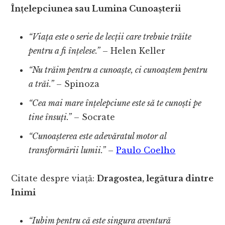
Înțelepciunea sau Lumina Cunoașterii
“Viața este o serie de lecții care trebuie trăite
pentru a fi înțelese.”
– Helen Keller
“Nu trăim pentru a cunoaște, ci cunoaștem pentru
a trăi.”
– Spinoza
“Cea mai mare înțelepciune este să te cunoști pe
tine însuți.”
– Socrate
“Cunoașterea este adevăratul motor al
transformării lumii.”
–
Paulo Coelho
Citate despre viață:
Dragostea, legătura dintre
Inimi
“Iubim pentru că este singura aventură