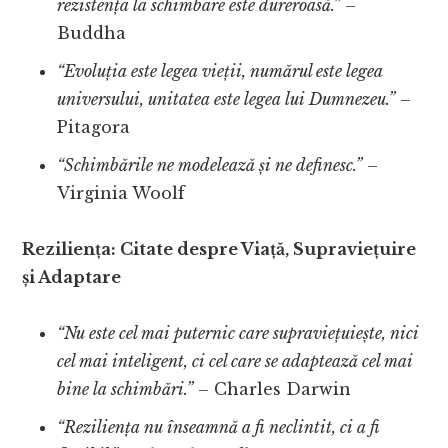
rezistența la schimbare este dureroasă.”
–
Buddha
“Evoluția este legea vieții, numărul este legea
universului, unitatea este legea lui Dumnezeu.”
–
Pitagora
“Schimbările ne modelează și ne definesc.”
–
Virginia Woolf
Reziliența: Citate despre Viață, Supraviețuire
și Adaptare
“Nu este cel mai puternic care supraviețuiește, nici
cel mai inteligent, ci cel care se adaptează cel mai
bine la schimbări.”
– Charles Darwin
“Reziliența nu înseamnă a fi neclintit, ci a fi