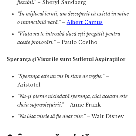
flexibil.”
– Sheryl Sandberg
“În mijlocul iernii, am descoperit că există în mine
o invincibilă vară.”
–
Albert Camus
“Viața nu te întreabă dacă ești pregătit pentru
aceste provocări.”
– Paulo Coelho
Speranța și Visurile sunt Sufletul Aspirațiilor
“Speranța este un vis în stare de veghe.”
–
Aristotel
“Nu-ți pierde niciodată speranța, căci aceasta este
cheia supraviețuirii.”
– Anne Frank
“Nu lăsa visele să fie doar vise.”
– Walt Disney