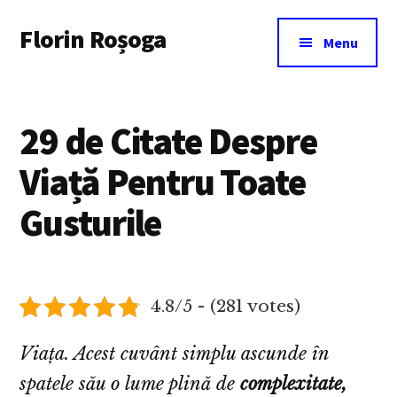
Additional
Skip
Florin Roșoga
to
menu
Menu
main
content
29 de Citate Despre
Viață Pentru Toate
Gusturile
4.8/5 - (281 votes)
Viața. Acest cuvânt simplu ascunde în
spatele său o lume plină de
complexitate,