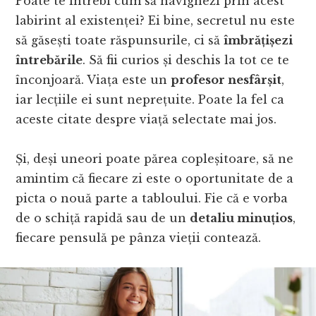
Poate te întrebi cum să navighezi prin acest
labirint al existenței? Ei bine, secretul nu este
să găsești toate răspunsurile, ci să
îmbrățișezi
întrebările
. Să fii curios și deschis la tot ce te
înconjoară. Viața este un
profesor nesfârșit
,
iar lecțiile ei sunt neprețuite. Poate la fel ca
aceste citate despre viață selectate mai jos.
Și, deși uneori poate părea copleșitoare, să ne
amintim că fiecare zi este o oportunitate de a
picta o nouă parte a tabloului. Fie că e vorba
de o schiță rapidă sau de un
detaliu minuțios
,
fiecare pensulă pe pânza vieții contează.