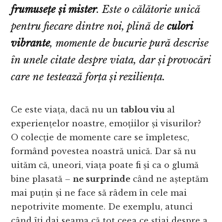
frumusețe și mister
. Este o călătorie unică
pentru fiecare dintre noi, plină de
culori
vibrante
, momente de bucurie pură descrise
în unele citate despre viata, dar și provocări
care ne testează forța și reziliența.
Ce este viața, dacă nu un
tablou viu
al
experiențelor noastre, emoțiilor și visurilor?
O colecție de momente care se împletesc,
formând povestea noastră unică. Dar să nu
uităm că, uneori, viața poate fi și ca o glumă
bine plasată –
ne surprinde
când ne așteptăm
mai puțin și ne face să râdem în cele mai
nepotrivite momente. De exemplu, atunci
când îți dai seama că tot ceea ce știai despre a