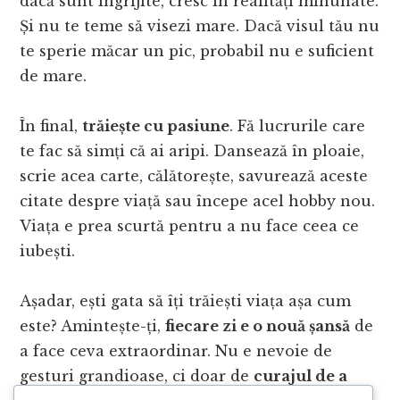
dacă sunt îngrijite, cresc în realități minunate.
Și nu te teme să visezi mare. Dacă visul tău nu
te sperie măcar un pic, probabil nu e suficient
de mare.
În final,
trăiește cu pasiune
. Fă lucrurile care
te fac să simți că ai aripi. Dansează în ploaie,
scrie acea carte, călătorește, savurează aceste
citate despre viață sau începe acel hobby nou.
Viața e prea scurtă pentru a nu face ceea ce
iubești.
Așadar, ești gata să îți trăiești viața așa cum
este? Amintește-ți,
fiecare zi e o nouă șansă
de
a face ceva extraordinar. Nu e nevoie de
gesturi grandioase, ci doar de
curajul de a