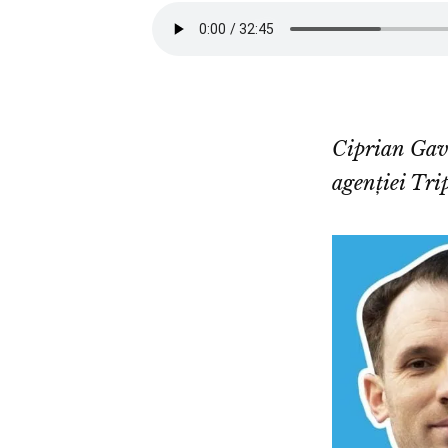
Ciprian Gavr
agenției Tri