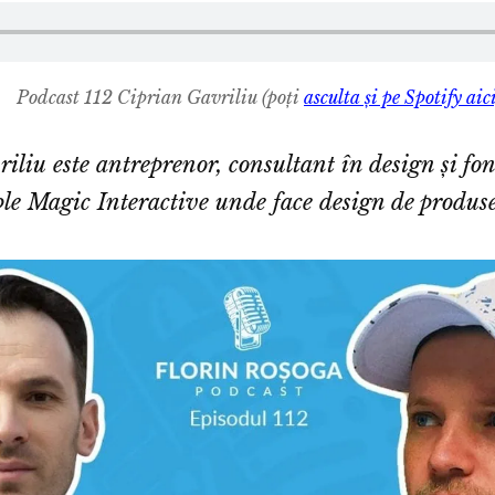
Podcast 112 Ciprian Gavriliu
(poți
asculta și pe Spotify aic
iliu este antreprenor, consultant în design și fo
ple Magic Interactive unde face design de produs