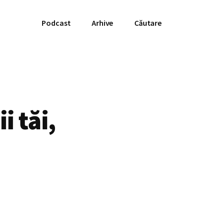
Podcast
Arhive
Căutare
i tăi,