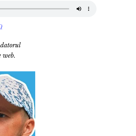
i)
ndatorul
e web.