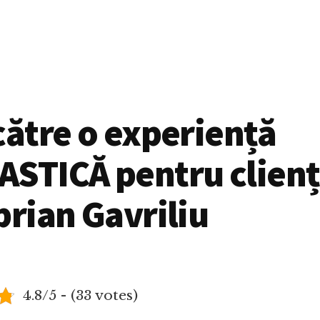
către o experiență
STICĂ pentru clienți
prian Gavriliu
4.8/5 - (33 votes)