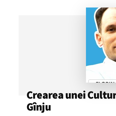
MUNCĂ:
CUM
POT
ANGAJAȚII
SĂ
COLABOREZE
CU
AI
PENTRU
A
RĂMÂNE
RELEVANȚI
Crearea unei Cultur
Gînju