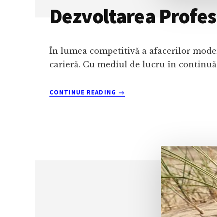
Dezvoltarea Profes
În lumea competitivă a afacerilor moder
carieră. Cu mediul de lucru în continuă 
ABOUT
CONTINUE READING
→
DEZVOLTAREA
PROFESIONALĂ:
SCURT
GHID
PENTRU
A
ÎNCEPE