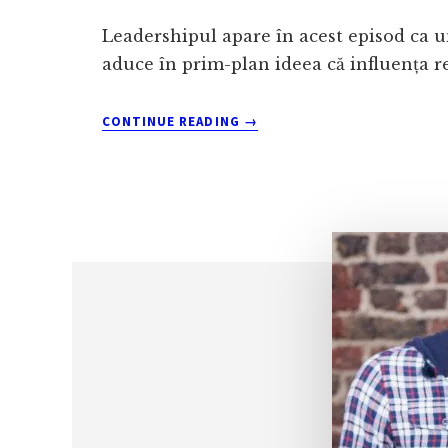
Leadershipul apare în acest episod ca un 
aduce în prim-plan ideea că influența re
ABOUT
CONTINUE READING
→
CREAREA
UNEI
CULTURI
AUTENTICE
ÎN
COMPANII:
DISCUȚIE
CU
MIHAELA
GÎNJU