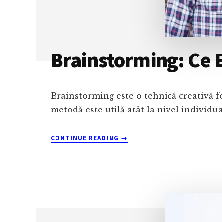
Brainstorming: Ce E
Brainstorming este o tehnică creativă f
metodă este utilă atât la nivel individual
ABOUT
CONTINUE READING
→
BRAINSTORMING:
CE
ESTE
ȘI
CUM
ÎL
FOLOSIM