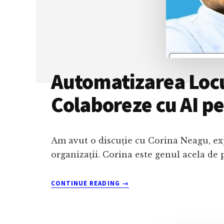
Automatizarea Locu
Colaboreze cu AI p
Am avut o discuție cu Corina Neagu, exp
organizații. Corina este genul acela de
ABOUT
CONTINUE READING
→
AUTOMATIZAREA
LOCURILOR
DE