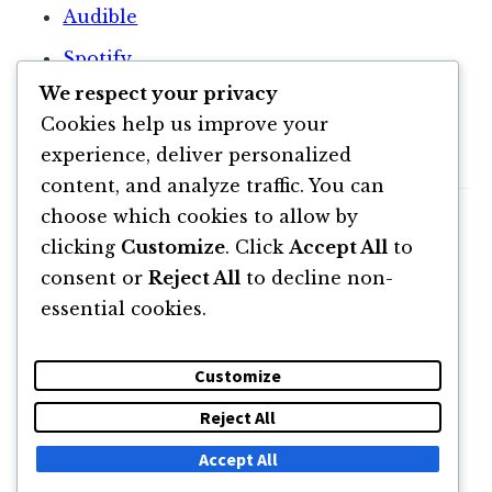
Audible
Spotify
We respect your privacy
Netflix
Cookies help us improve your
Dan Vidrașcu
experience, deliver personalized
content, and analyze traffic. You can
choose which cookies to allow by
clicking
Customize
. Click
Accept All
to
consent or
Reject All
to decline non-
essential cookies.
Customize
Reject All
DESPRE
NEWSLETTER
CĂUTARE
CONTACT
Accept All