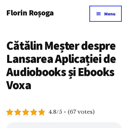
Additional
Skip
Florin Roșoga
to
menu
Menu
main
content
Cătălin Meșter despre
Lansarea Aplicației de
Audiobooks și Ebooks
Voxa
4.8/5 - (67 votes)