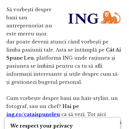
Să vorbești despre
bani sau
antreprenoriat nu
este mereu ușor,
dar poate deveni atunci când vorbești pe
limba pasiunii tale. Asta se întâmplă pe
Cât Ai
Spune Leu
, platforma ING unde rațiunea și
pasiunea se îmbină pentru ca tu să afli
informații interesante și utile despre cum să-
ți gestionezi bugetul personal.
Cum vorbește despre bani un hair-stylist, un
fotograf, sau un chef?
Hai pe
ing.ro/cataispuneleu
ca să vezi. Tot aici
găsești articole și instrumente practice care să
We respect your privacy