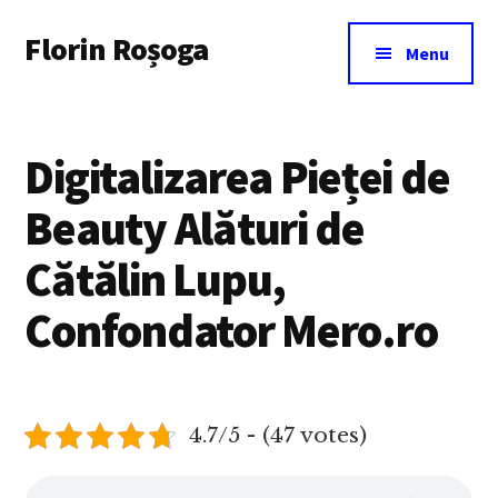
Additional
Skip
Florin Roșoga
to
menu
Menu
main
content
Digitalizarea Pieței de
Beauty Alături de
Cătălin Lupu,
Confondator Mero.ro
4.7/5 - (47 votes)