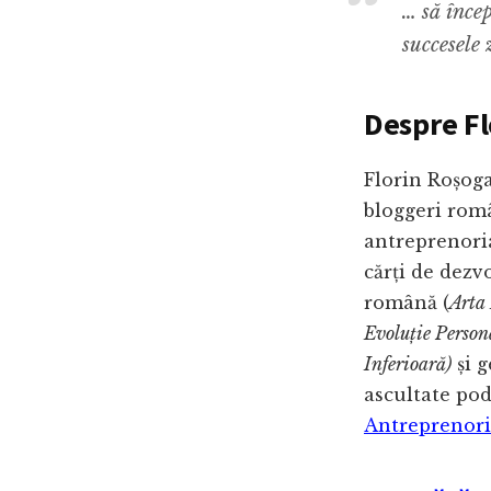
… să încep
succesele 
Despre Fl
Florin Roșoga
bloggeri româ
antreprenoria
cărți de dezv
română (
Arta 
Evoluție Person
Inferioară)
și g
ascultate pod
Antreprenori 