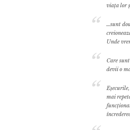
viața lor ș
…sunt dou
creioneaz
Unde vre
Care sunt 
devii o m
Eșecurile,
mai repeta
funcționat
încrederea