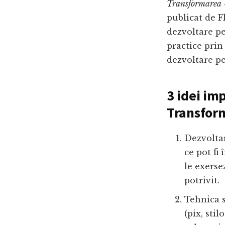
Transformarea 
publicat de F
dezvoltare pe
practice prin 
dezvoltare pe
3 idei im
Transfor
Dezvoltar
ce pot fi 
le exerse
potrivit.
Tehnica s
(pix, sti