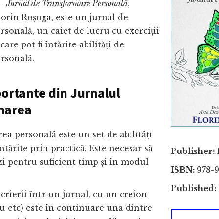
– Jurnal de Transformare Personală
,
lorin Roșoga, este un jurnal de
rsonală, un caiet de lucru cu exerciții
care pot fi întărite abilități de
rsonală.
portante din Jurnalul
marea
ea personală este un set de abilități
întărite prin practică. Este necesar să
Publisher:
zi pentru suficient timp și în modul
ISBN:
978-9
Published:
crierii într-un jurnal, cu un creion
lou etc) este în continuare una dintre