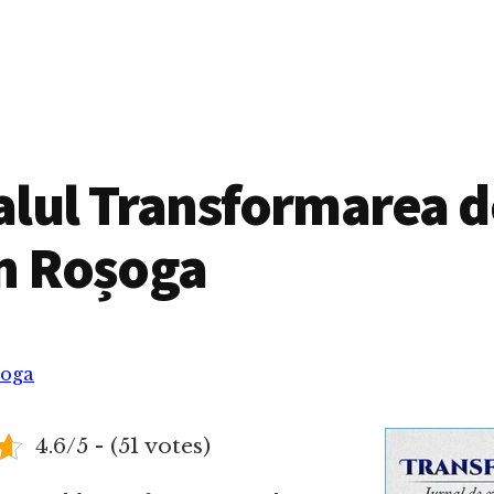
alul Transformarea d
in Roșoga
șoga
4.6/5 - (51 votes)