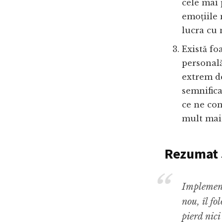
cele mai 
emoțiile 
lucra cu 
Există fo
personală
extrem de
semnifica
ce ne con
mult mai 
Rezumat 
Implement
nou, îl fo
pierd nici