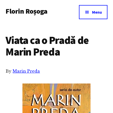
Additional
Skip
Florin Roșoga
to
menu
Menu
main
content
Viata ca o Pradă de
Marin Preda
By
Marin Preda