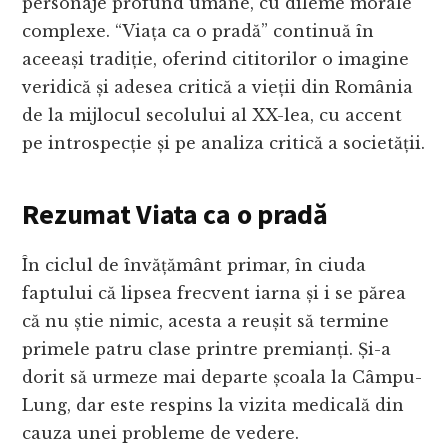
personaje profund umane, cu dileme morale
complexe. “Viața ca o pradă” continuă în
aceeași tradiție, oferind cititorilor o imagine
veridică și adesea critică a vieții din România
de la mijlocul secolului al XX-lea, cu accent
pe introspecție și pe analiza critică a societății.
Rezumat Viata ca o pradă
În ciclul de învățământ primar, în ciuda
faptului că lipsea frecvent iarna și i se părea
că nu știe nimic, acesta a reușit să termine
primele patru clase printre premianți. Și-a
dorit să urmeze mai departe școala la Câmpu-
Lung, dar este respins la vizita medicală din
cauza unei probleme de vedere.