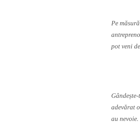
Pe măsură 
antreprenor
pot veni d
Gândește-t
adevărat o
au nevoie.