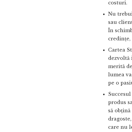
costuri.
Nu trebui
sau clienț
În schimb
credințe,
Cartea S
dezvoltă 
merită de
lumea va 
pe o pas
Succesul 
produs sa
să obțină
dragoste,
care nu l