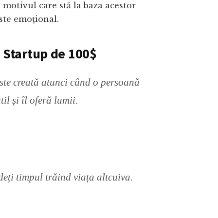
 motivul care stă la baza acestor
ste emoțional.
n Startup de 100$
ste creată atunci când o persoană
il și îl oferă lumii.
eți timpul trăind viața altcuiva.