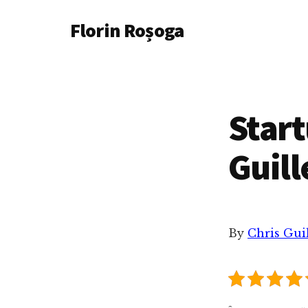
Additional
Skip
Florin Roșoga
to
menu
main
content
Start
Guil
By
Chris Gui