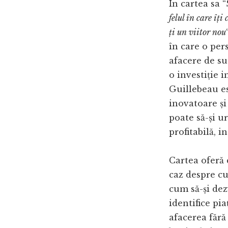
În cartea sa 
felul în care îți
ți un viitor nou
în care o per
afacere de su
o investiție i
Guillebeau e
inovatoare și
poate să-și u
profitabilă, i
Cartea oferă c
caz despre cu
cum să-și dez
identifice pi
afacerea fără