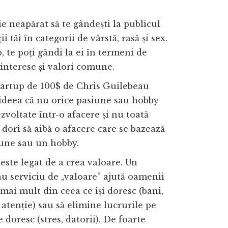
e neapărat să te gândești la publicul
ii tăi în categorii de vârstă, rasă și sex.
, te poți gândi la ei în termeni de
 interese și valori comune.
tartup de 100$ de Chris Guilebeau
ideea că nu orice pasiune sau hobby
zvoltate într-o afacere și nu toată
dori să aibă o afacere care se bazează
iune sau un hobby.
este legat de a crea valoare. Un
u serviciu de „valoare” ajută oamenii
 mai mult din ceea ce își doresc (bani,
 atenție) sau să elimine lucrurile pe
e doresc (stres, datorii). De foarte