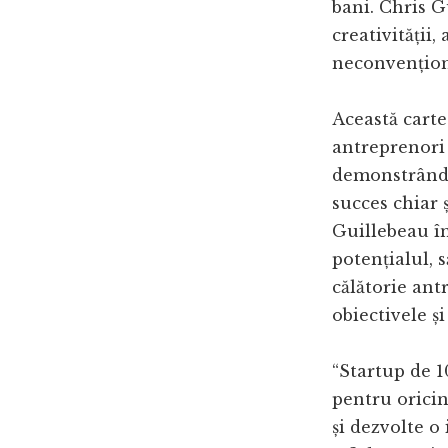
bani. Chris G
creativității, 
neconvențion
Această carte
antreprenori 
demonstrând c
succes chiar 
Guillebeau în
potențialul, s
călătorie ant
obiectivele și
“Startup de 1
pentru oricin
și dezvolte o