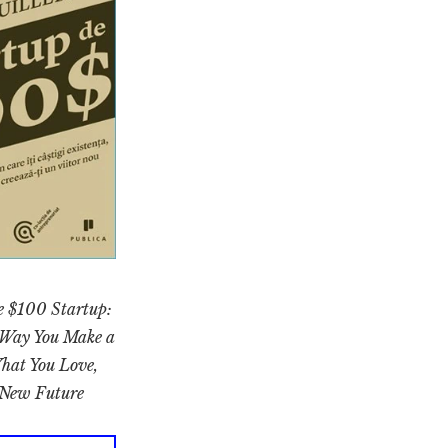
 $100 Startup:
 Way You Make a
hat You Love,
 New Future