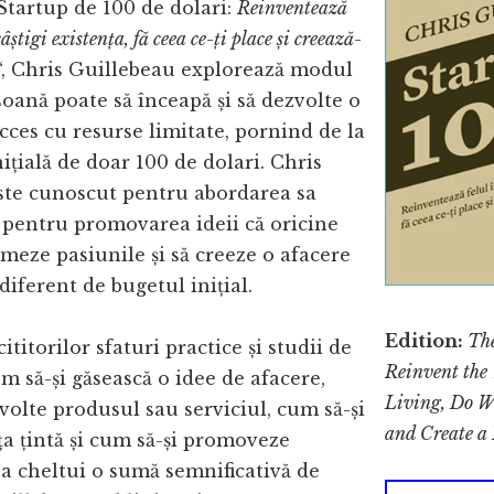
“Startup de 100 de dolari:
Reinventează
 câștigi existența, fă ceea ce-ți place și creează-
“, Chris Guillebeau explorează modul
soană poate să înceapă și să dezvolte o
cces cu resurse limitate, pornind de la
nițială de doar 100 de dolari. Chris
ste cunoscut pentru abordarea sa
 pentru promovarea ideii că oricine
rmeze pasiunile și să creeze o afacere
ndiferent de bugetul inițial.
Edition:
The
ititorilor sfaturi practice și studii de
Reinvent the
m să-și găsească o idee de afacere,
Living, Do W
volte produsul sau serviciul, cum să-și
and Create a
ața țintă și cum să-și promoveze
 a cheltui o sumă semnificativă de