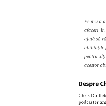
Pentru a a
afaceri, în
ajută să vă
abilitățile
pentru alți
acestor abi
Despre Ch
Chris Guilleb
podcaster am