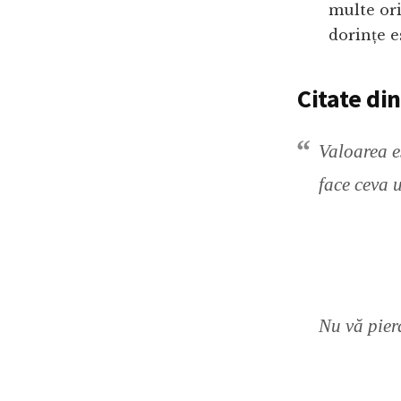
multe ori
dorințe e
Citate di
Valoarea e
face ceva ut
Nu vă pierd