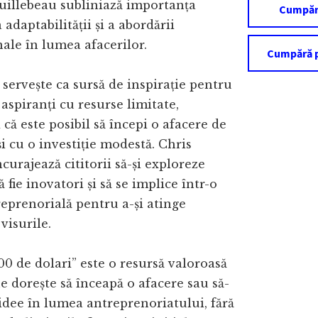
uillebeau subliniază importanța
Cumpără
a adaptabilității și a abordării
ale în lumea afacerilor.
Cumpără p
 servește ca sursă de inspirație pentru
aspiranți cu resurse limitate,
ă este posibil să începi o afacere de
și cu o investiție modestă. Chris
curajează cititorii să-și exploreze
ă fie inovatori și să se implice într-o
reprenorială pentru a-și atinge
 visurile.
00 de dolari” este o resursă valoroasă
e dorește să înceapă o afacere sau să-
 idee în lumea antreprenoriatului, fără