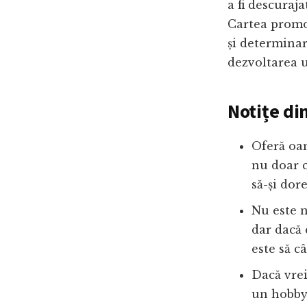
a fi descuraja
Cartea promo
și determinar
dezvoltarea u
Notițe di
Oferă oam
nu doar c
să-și dor
Nu este n
dar dacă 
este să câ
Dacă vrei
un hobby,