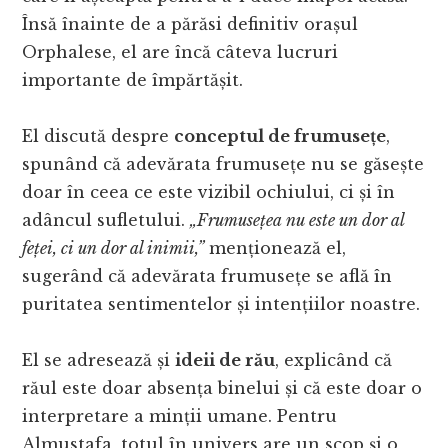
Însă înainte de a părăsi definitiv orașul
Orphalese, el are încă câteva lucruri
importante de împărtășit.
El discută despre
conceptul de frumusețe
,
spunând că adevărata frumusețe nu se găsește
doar în ceea ce este vizibil ochiului, ci și în
adâncul sufletului.
„Frumusețea nu este un dor al
feței, ci un dor al inimii,”
menționează el,
sugerând că adevărata frumusețe se află în
puritatea sentimentelor și intențiilor noastre.
El se adresează și
ideii de rău
, explicând că
răul este doar absența binelui și că este doar o
interpretare a minții umane. Pentru
Almustafa, totul în univers are un scop și o