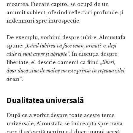
moartea. Fiecare capitol se ocupă de un
anumit subiect, oferind reflectări profunde și
îndemnuri spre introspecție.
De exemplu, vorbind despre iubire, Almustafa
spune:
„Când iubirea vă face semn, urmați-o, deși
căile ei sunt aspre și abrupte”
. În discuția despre
libertate, el descrie oamenii ca fiind
„liberi,
doar dacă ziua de mâine nu este prinsă în rețeaua zilei
de azi”
.
Dualitatea universală
După ce a vorbit despre toate aceste teme
universale, Almustafa se îndreaptă spre nava
care îl așteaptă pentru a-l duce înapoi acasă.