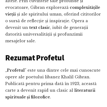
altele. Prin cuvintele sale profunde și
evocatoare, Gibran explorează
complexitățile
vieții
și ale spiritului uman, oferind cititorilor
o sursă de reflecție și inspirație. Opera a
devenit un
text clasic
, iubit de generații
datorită universalității și profunzimii
mesajelor sale.
Rezumat Profetul
„
Profetul
” este una dintre cele mai cunoscute
opere ale poetului libanez Khalil Gibran.
Publicată pentru prima dată în 1923, această
carte a devenit rapid un clasic al
literaturii
spirituale și filozofice
.