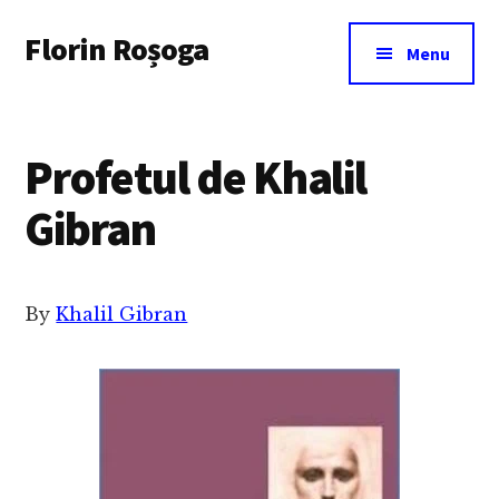
Additional
Skip
Florin Roșoga
to
menu
Menu
main
content
Profetul de Khalil
Gibran
By
Khalil Gibran