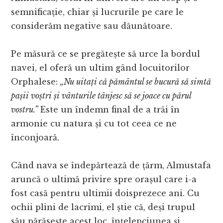
semnificație, chiar și lucrurile pe care le
considerăm negative sau dăunătoare.
Pe măsură ce se pregătește să urce la bordul
navei, el oferă un ultim gând locuitorilor
Orphalese:
„Nu uitați că pământul se bucură să simtă
pașii voștri și vânturile tânjesc să se joace cu părul
vostru.”
Este un îndemn final de a trăi în
armonie cu natura și cu tot ceea ce ne
înconjoară.
Când nava se îndepărtează de țărm, Almustafa
aruncă o ultimă privire spre orașul care i-a
fost casă pentru ultimii doisprezece ani. Cu
ochii plini de lacrimi, el știe că, deși trupul
său părăsește acest loc, înțelepciunea și