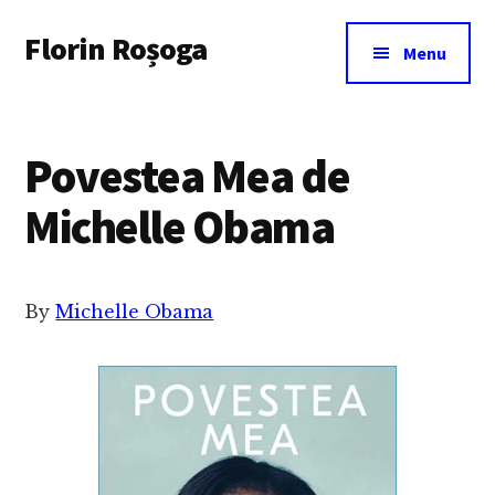
Additional
Skip
Florin Roșoga
to
menu
Menu
main
content
Povestea Mea de
Michelle Obama
By
Michelle Obama