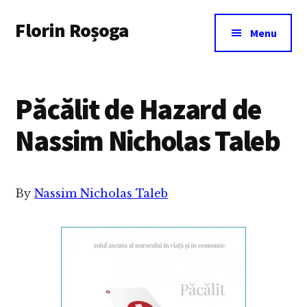
Additional
Skip
Florin Roșoga
to
menu
Menu
main
content
Păcălit de Hazard de
Nassim Nicholas Taleb
By
Nassim Nicholas Taleb