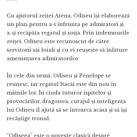
Cu ajutorul zeiței Atena, Odiseu își elaborează
un plan pentru a-i înfrunta pe admiratori și
a-și recăpăta regatul și soția. Prin îndemnurile
zeiței, Odiseu este recunoscut de către
servitorii săi loiali și cu ei reușește să înlăture
amenințarea admiratorilor.
În cele din urmă, Odiseu și Penelope se
reunesc, iar regatul Itacăi este din nou în
mâinile lor. În ciuda tuturor ispitelor și
provocărilor, dragostea, curajul și inteligența
lui Odiseu îl ajută să se întoarcă acasă și să își
recâștige tronul.
“Odiseea” este o poveste clasică despre