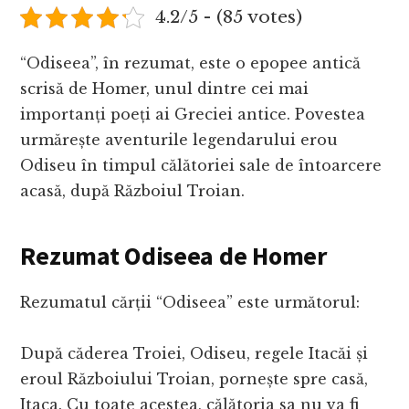
4.2/5 - (85 votes)
“Odiseea”, în rezumat, este o epopee antică
scrisă de Homer, unul dintre cei mai
importanți poeți ai Greciei antice. Povestea
urmărește aventurile legendarului erou
Odiseu în timpul călătoriei sale de întoarcere
acasă, după Războiul Troian.
Rezumat Odiseea de Homer
Rezumatul cărții “Odiseea” este următorul:
După căderea Troiei, Odiseu, regele Itacăi și
eroul Războiului Troian, pornește spre casă,
Itaca. Cu toate acestea, călătoria sa nu va fi