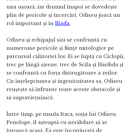
una ușoară, iar drumul înapoi se dovedește
plin de pericole și încercări. Odiseu joacă un
rol important și în
Iliada
.
Odiseu și echipajul său se confruntă cu
numeroase pericole și ființe mitologice pe
parcursul călătoriei lor. Ei se luptă cu Ciclopii,
trec pe lângă sirene, trec de Scila și Haribda și
se confruntă cu forța distrugătoare a zeilor.
Cu înțelepciunea și ingeniozitatea sa, Odiseu
reușește să înfrunte toate aceste obstacole și
să supraviețuiască.
Între timp, pe insula Itaca, soția lui Odiseu,
Penelope, îl așteaptă cu nerăbdare să se
întoarcă acasă. Ea este înconjurată de