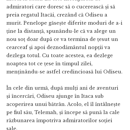
admiratori care doresc să o cucerească și să
preia regatul Itacăi, crezând că Odiseu a
murit. Penelope găsește diferite moduri de a-i
ține la distanță, spunându-le că va alege un
nou soț doar după ce va termina de țesut un
cearceaf și apoi deznodământul nopții va
dezlega totul. Cu toate acestea, ea dezlege
noaptea tot ce țese în timpul zilei,
menținându-se astfel credincioasă lui Odiseu.
În cele din urmă, după mulți ani de aventuri
și încercări, Odiseu ajunge în Itaca sub
acoperirea unui bătrân. Acolo, el îl întâlnește
pe fiul său, Telemah, și începe să pună la cale
răzbunarea împotriva admiratorilor soției
sale.