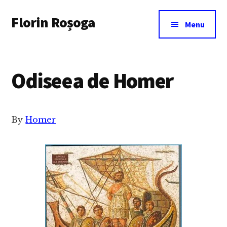
Additional
Skip
Florin Roșoga
to
menu
Menu
main
content
Odiseea de Homer
By
Homer