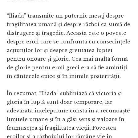
“Iliada” transmite un puternic mesaj despre
fragilitatea umană și despre război ca sursă de
distrugere și tragedie. Aceasta este o poveste
despre eroii care se confruntă cu consecințele
acțiunilor lor și despre greutatea luptei
pentru onoare și glorie. Cea mai înaltă formă
de glorie pentru eroii greci era să fie amintiți
în cântecele epice și în inimile posterității.
În rezumat, “Iliada” subliniază că victoria și
gloria în luptă sunt doar temporare, iar
adevărata înțelepciune constă în a recunoaște
limitele umane și în a găsi sens și valoare în
frumusețea și fragilitatea vieții. Povestea
eroilor și a războiului lor rămâne vie în