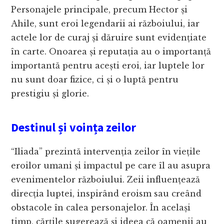
Personajele principale, precum Hector și
Ahile, sunt eroi legendarii ai războiului, iar
actele lor de curaj și dăruire sunt evidențiate
în carte. Onoarea și reputația au o importanță
importantă pentru acești eroi, iar luptele lor
nu sunt doar fizice, ci și o luptă pentru
prestigiu și glorie.
Destinul și voința zeilor
“Iliada” prezintă intervenția zeilor în viețile
eroilor umani și impactul pe care îl au asupra
evenimentelor războiului. Zeii influențează
direcția luptei, inspirând eroism sau creând
obstacole în calea personajelor. În același
timp, cărțile sugerează și ideea că oamenii au