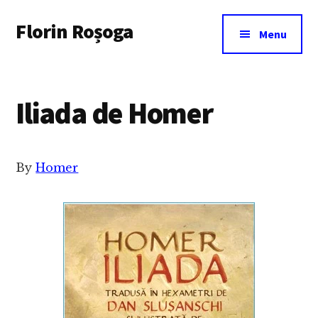
Additional
Skip
Florin Roșoga
to
menu
Menu
main
content
Iliada de Homer
By
Homer