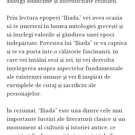
adaugă adâncime și autenticitate relatării.
Prin lectura epopeei “Iliada,” vei avea ocazia
să te imersezi în lumea mitologiei grecești și
să înțelegi valorile și gândirea unei epoci
îndepărtate. Povestea lui “Iliada” te va captiva
și te va purta într-o călătorie fascinantă, în
care vei întâlni eroi și zei, îți vei dezvolta
înțelegerea asupra aspectelor fundamentale
ale existenței umane și vei fi inspirat de
exemplele de curaj și sacrificiu ale
personajelor.
În rezumat, “Iliada” este una dintre cele mai
importante lucrări ale literaturii clasice și un
monument al culturii și istoriei antice, ce