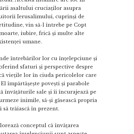
ării asaltului cruciaților asupra
uitorii Ierusalimului, cuprinși de
rtitudine, vin să-l întrebe pe Copt
moarte, iubire, frică și multe alte
xistenței umane.
de întrebărilor lor cu înțelepciune și
oferind sfaturi și perspective despre
ă viețile lor în ciuda pericolelor care
. El împărtășește povești și parabole
ă învățăturile sale și îi încurajează pe
urmeze inimile, să-și găsească propria
și să trăiască în prezent.
orează conceptul că învățarea
ăutarea înțelepciunii sunt aspecte