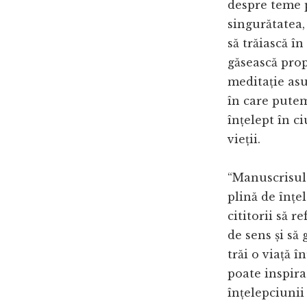
despre teme p
singurătatea, 
să trăiască în
găsească prop
meditație as
în care putem
înțelept în c
vieții.
“Manuscrisul 
plină de înțel
cititorii să r
de sens și să
trăi o viață î
poate inspira
înțelepciunii 