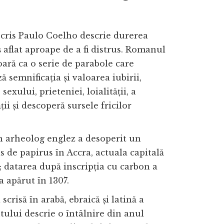
cris Paulo Coelho descrie durerea
 aflat aproape de a fi distrus. Romanul
oară ca o serie de parabole care
ă semnificația și valoarea iubirii,
 sexului, prieteniei, loialității, a
ii și descoperă sursele fricilor
n arheolog englez a desoperit un
 de papirus în Accra, actuala capitală
 datarea după inscripția cu carbon a
 a apărut în 1307.
 scrisă în arabă, ebraică și latină a
lui descrie o întâlnire din anul