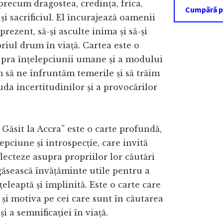
recum dragostea, credința, frica,
Cumpără 
și sacrificiul. El încurajează oamenii
 prezent, să-și asculte inima și să-și
riul drum în viață. Cartea este o
upra înțelepciunii umane și a modului
 să ne înfruntăm temerile și să trăim
iuda incertitudinilor și a provocărilor
Găsit la Accra” este o carte profundă,
epciune și introspecție, care invită
eflecteze asupra propriilor lor căutări
 găsească învățăminte utile pentru a
nțeleaptă și împlinită. Este o carte care
 și motiva pe cei care sunt în căutarea
și a semnificației în viață.