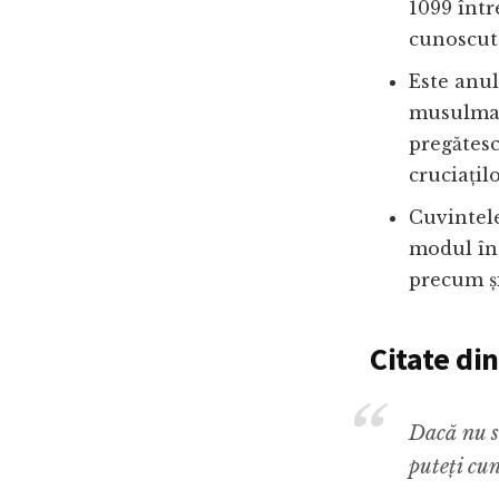
1099 într
cunoscut
Este anul
musulman
pregătesc
cruciațilo
Cuvintele
modul în 
precum și
Citate di
Dacă nu s
puteți cun