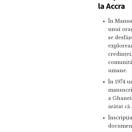
la Accra
În Manus
unui oraș
se desfăș
exploreaz
credinței,
comunităț
umane.
În 1974 u
manuscris
a Ghanei;
arătat că
Înscripția
documentu