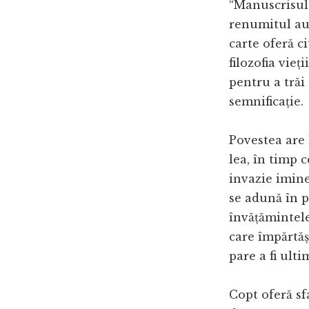
“Manuscrisul 
renumitul au
carte oferă ci
filozofia vieț
pentru a trăi 
semnificație.
Povestea are 
lea, în timp 
invazie imine
se adună în p
învățămintele
care împărtăș
pare a fi ultim
Copt oferă sf