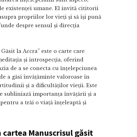
e existenței umane. El invită cititorii
asupra propriilor lor vieți și să își pună
funde despre sensul și direcția
Găsit la Accra” este o carte care
editația și introspecția, oferind
cazia de a se conecta cu înțelepciunea
 de a găsi învățăminte valoroase în
titudinii și a dificultăților vieții. Este
e subliniază importanța învățării și a
pentru a trăi o viață înțeleaptă și
.
n cartea Manuscrisul găsit