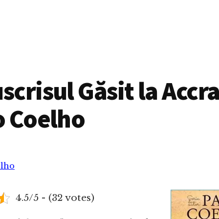
crisul Găsit la Accra
o Coelho
elho
4.5/5 - (32 votes)