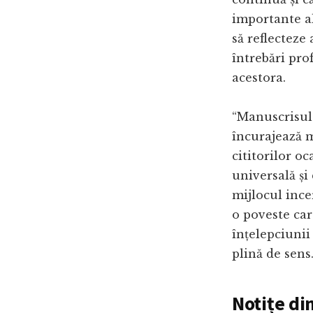
importante al
să reflecteze 
întrebări pro
acestora.
“Manuscrisul 
încurajează m
cititorilor o
universală și
mijlocul incer
o poveste car
înțelepciunii 
plină de sens
Notițe di