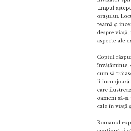
timpul aștept
orașului. Loc
teamă și ince
despre viață, 
aspecte ale e
Coptul răspun
învățăminte, 
cum să trăiasc
îi înconjoară
care ilustreaz
oameni să-și 
cale în viață 
Romanul expl
continuă și c