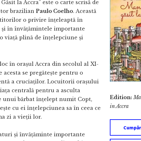
Găsit la Accra” este o carte scrisă de
tor brazilian
Paulo Coelho
. Această
titorilor o privire înțeleaptă în
ii și în învățămintele importante
o viață plină de înțelepciune și
loc în orașul Accra din secolul al XI-
ce acesta se pregătește pentru o
ntă a cruciaților. Locuitorii orașului
iața centrală pentru a asculta
Edition:
Ma
 unui bărbat înțelept numit Copt,
in Accra
ește cu ei înțelepciunea sa în ceea ce
a zi a vieții lor.
Cumpăr
aturi și învățăminte importante