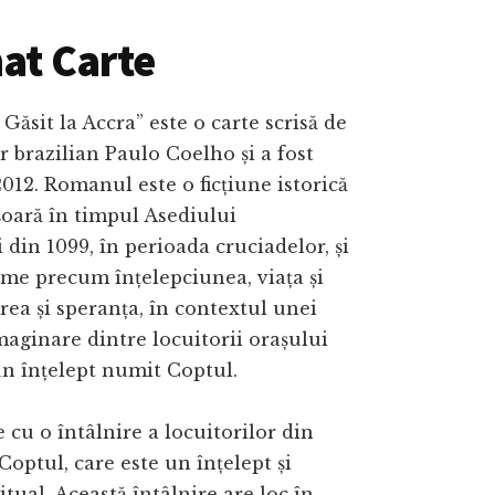
at Carte
Găsit la Accra” este o carte scrisă de
r brazilian Paulo Coelho și a fost
2012. Romanul este o ficțiune istorică
șoară în timpul Asediului
 din 1099, în perioada cruciadelor, și
me precum înțelepciunea, viața și
rea și speranța, în contextul unei
maginare dintre locuitorii orașului
un înțelept numit Coptul.
 cu o întâlnire a locuitorilor din
Coptul, care este un înțelept și
itual. Această întâlnire are loc în