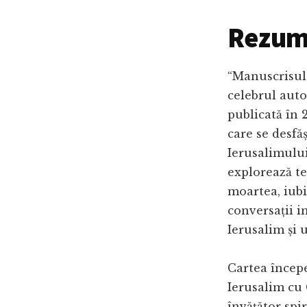
Rezum
“Manuscrisul 
celebrul auto
publicată în 
care se desfă
Ierusalimului
explorează te
moartea, iubi
conversații i
Ierusalim și 
Cartea începe
Ierusalim cu 
învățător spir