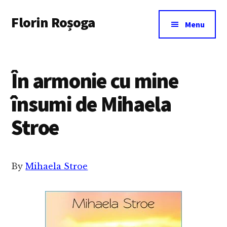
Additional
Skip
Florin Roșoga
to
menu
Menu
main
content
În armonie cu mine
însumi de Mihaela
Stroe
By
Mihaela Stroe