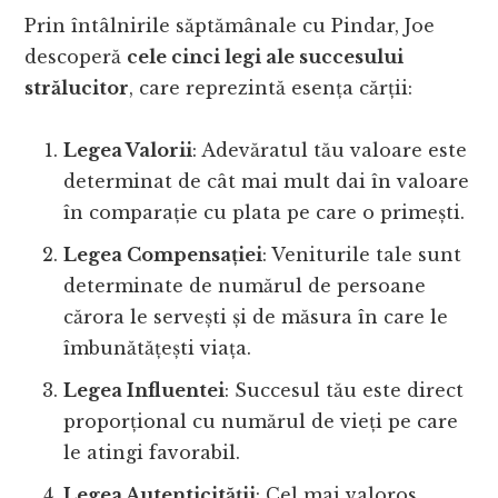
Prin întâlnirile săptămânale cu Pindar, Joe
descoperă
cele cinci legi ale succesului
strălucitor
, care reprezintă esența cărții:
Legea Valorii
: Adevăratul tău valoare este
determinat de cât mai mult dai în valoare
în comparație cu plata pe care o primești.
Legea Compensației
: Veniturile tale sunt
determinate de numărul de persoane
cărora le servești și de măsura în care le
îmbunătățești viața.
Legea Influentei
: Succesul tău este direct
proporțional cu numărul de vieți pe care
le atingi favorabil.
Legea Autenticității
: Cel mai valoros