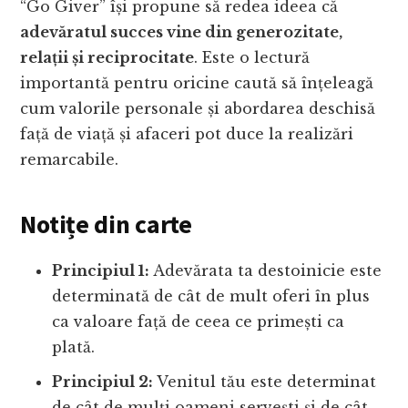
“Go Giver” își propune să redea ideea că
adevăratul succes vine din generozitate,
relații și reciprocitate
. Este o lectură
importantă pentru oricine caută să înțeleagă
cum valorile personale și abordarea deschisă
față de viață și afaceri pot duce la realizări
remarcabile.
Notițe din carte
Principiul 1:
Adevărata ta destoinicie este
determinată de cât de mult oferi în plus
ca valoare față de ceea ce primești ca
plată.
Principiul 2:
Venitul tău este determinat
de cât de mulți oameni servești și de cât