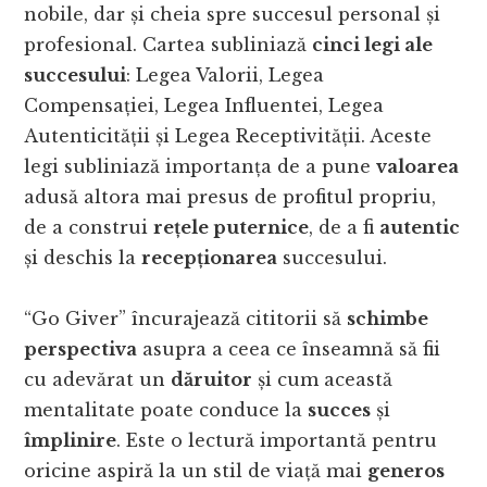
nobile, dar și cheia spre succesul personal și
profesional. Cartea subliniază
cinci legi ale
succesului
: Legea Valorii, Legea
Compensației, Legea Influentei, Legea
Autenticității și Legea Receptivității. Aceste
legi subliniază importanța de a pune
valoarea
adusă altora mai presus de profitul propriu,
de a construi
rețele puternice
, de a fi
autentic
și deschis la
recepționarea
succesului.
“Go Giver” încurajează cititorii să
schimbe
perspectiva
asupra a ceea ce înseamnă să fii
cu adevărat un
dăruitor
și cum această
mentalitate poate conduce la
succes
și
împlinire
. Este o lectură importantă pentru
oricine aspiră la un stil de viață mai
generos