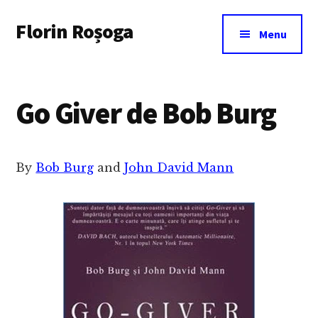
Additional
Skip
Florin Roșoga
to
menu
Menu
main
content
Go Giver de Bob Burg
By
Bob Burg
and
John David Mann