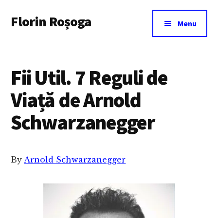
Additional
Skip
Florin Roșoga
to
menu
Menu
main
content
Fii Util. 7 Reguli de
Viață de Arnold
Schwarzanegger
By
Arnold Schwarzanegger