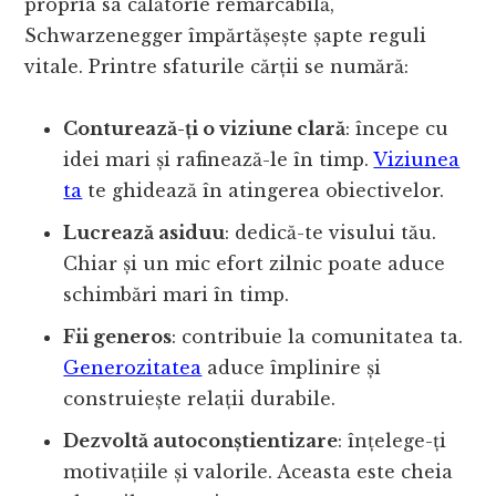
propria sa călătorie remarcabilă,
Schwarzenegger împărtășește șapte reguli
vitale. Printre sfaturile cărții se numără:
Conturează-ți o viziune clară
: începe cu
idei mari și rafinează-le în timp.
Viziunea
ta
te ghidează în atingerea obiectivelor.
Lucrează asiduu
: dedică-te visului tău.
Chiar și un mic efort zilnic poate aduce
schimbări mari în timp.
Fii generos
: contribuie la comunitatea ta.
Generozitatea
aduce împlinire și
construiește relații durabile.
Dezvoltă autoconștientizare
: înțelege-ți
motivațiile și valorile. Aceasta este cheia