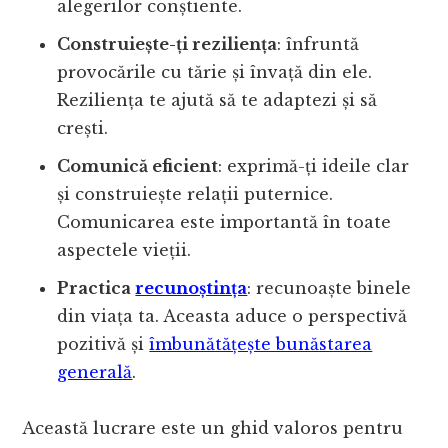
alegerilor conștiente.
Construiește-ți reziliența
: înfruntă
provocările cu tărie și învață din ele.
Reziliența te ajută să te adaptezi și să
crești.
Comunică eficient
: exprimă-ți ideile clar
și construiește relații puternice.
Comunicarea este importantă în toate
aspectele vieții.
Practica
recunoștința
: recunoaște binele
din viața ta. Aceasta aduce o perspectivă
pozitivă și
îmbunătățește bunăstarea
generală
.
Această lucrare este un ghid valoros pentru