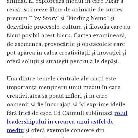
animat. El explorează modul în care Pixar a
reușit să creeze filme de animație de succes
precum “Toy Story” și “Finding Nemo” și
dezvăluie procesele, cultura și filosofia care au
făcut posibil acest lucru. Cartea examinează,
de asemenea, provocările și obstacolele care
pot apărea în calea creativității și inovației și
oferă soluții și strategii pentru a le depăși.
Una dintre temele centrale ale cărții este
importanța menținerii unui mediu în care
creativitatea să poată înflori și în care
oamenii să fie încurajați să își exprime ideile
fără frică de eșec. Ed Catmull subliniază
rolul
leadershipului în crearea unui astfel de
mediu
și oferă exemple concrete din