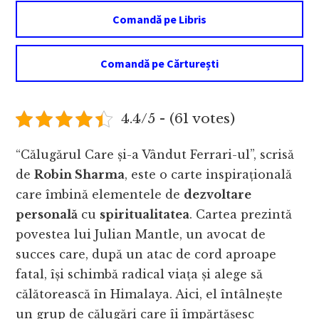
Comandă pe Libris
Comandă pe Cărturești
4.4/5 - (61 votes)
“Călugărul Care și-a Vândut Ferrari-ul”, scrisă
de
Robin Sharma
, este o carte inspirațională
care îmbină elementele de
dezvoltare
personală
cu
spiritualitatea
. Cartea prezintă
povestea lui Julian Mantle, un avocat de
succes care, după un atac de cord aproape
fatal, își schimbă radical viața și alege să
călătorească în Himalaya. Aici, el întâlnește
un grup de călugări care îi împărtășesc