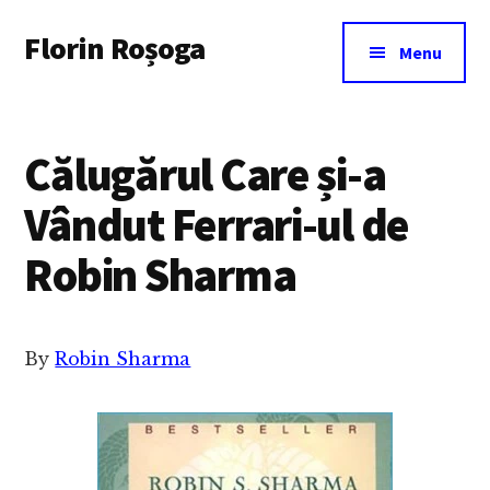
Additional
Skip
Florin Roșoga
to
menu
Menu
main
content
Călugărul Care și-a
Vândut Ferrari-ul de
Robin Sharma
By
Robin Sharma