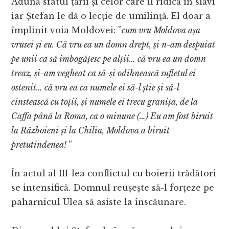
Adună sfatul țării și celor care îl ridică în slăvi
iar Ștefan le dă o lecție de umilință. El doar a
împlinit voia Moldovei: ”
cum vru Moldova așa
vrusei și eu. Că vru ea un domn drept, și n-am despuiat
pe unii ca să îmbogățesc pe alții… că vru ea un domn
treaz, și-am vegheat ca să-și odihnească sufletul ei
ostenit… că vru ea ca numele ei să-l știe și să-l
cinstească cu toții, și numele ei trecu granița, de la
Caffa până la Roma, ca o minune (…) Eu am fost biruit
la Războieni și la Chilia, Moldova a biruit
pretutindenea!
”
În actul al III-lea conflictul cu boierii trădători
se intensifică. Domnul reușește să-l forțeze pe
paharnicul Ulea să asiste la înscăunare.