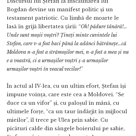
Discursul lui Ștefan la înscăunarea lui
Bogdan devine un manifest politic și un
testament patriotic. Cu limbă de moarte le
lasă în grijă libertatea țării: “
Oh! pădure tânără!…
Unde sunt moșii voștri? Țineți minte cuvintele lui
Stefan, care v-a fost baci până la adânci bătrânețe…că
Moldova n-a fost a strămoșilor mei, n-a fost a mea și nu
e a voastră, ci a urmașilor voștri ș-a urmașilor
urmașilor voștri în veacul vecilor!
”
În actul al IV-lea, cu un ultim efort, Ștefan își
impune voința, care este cea a Moldovei. “Se
duce ca un vifor” și, cu paloșul în mână, cu
ultimele forțe, “ca un taur îndârjit în mijlocul
mieilor”, îl trece pe Ulea prin sabie. Cu
picături calde din sângele boierului pe sabie,