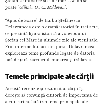
Ștefan se întoarce și cade mort. Acum se
poate ”
odihni… O… o… Moldova…
”.
“Apus de Soare” de Barbu Ștefănescu
Delavrancea este o dramă istorică în trei acte,
ce prezintă figura istorică a voievodului
Ștefan cel Mare în ultimele zile ale vieții sale.
Prin intermediul acestei piese, Delavrancea
explorează teme profunde legate de datoria
față de țară, sacrificiul, onoarea și trădarea.
Temele principale ale cărții
Această recenzie și rezumat al cărții își
dorește să convingă cititorii de importanța de
a citi cartea. Iată trei teme principale ale