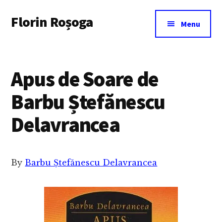
Additional
Skip
Florin Roșoga
to
menu
Menu
main
content
Apus de Soare de
Barbu Ștefănescu
Delavrancea
By
Barbu Ștefănescu Delavrancea