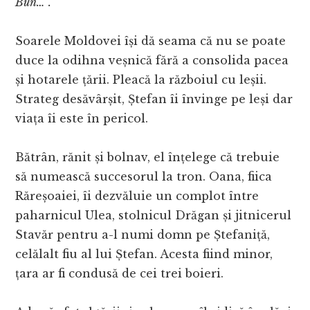
Bun…
”.
Soarele Moldovei își dă seama că nu se poate
duce la odihna veșnică fără a consolida pacea
și hotarele țării. Pleacă la războiul cu leșii.
Strateg desăvârșit, Ștefan îi învinge pe leși dar
viața îi este în pericol.
Bătrân, rănit și bolnav, el înțelege că trebuie
să numească succesorul la tron. Oana, fiica
Răreșoaiei, îi dezvăluie un complot între
paharnicul Ulea, stolnicul Drăgan și jitnicerul
Stavăr pentru a-l numi domn pe Ștefaniță,
celălalt fiu al lui Ștefan. Acesta fiind minor,
țara ar fi condusă de cei trei boieri.