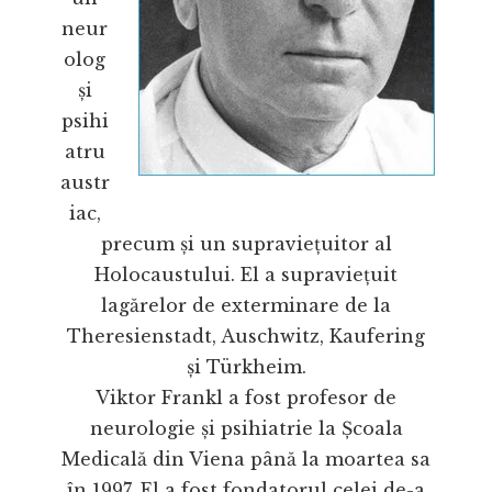
neur
olog
și
psihi
atru
austr
iac,
precum și un supraviețuitor al
Holocaustului. El a supraviețuit
lagărelor de exterminare de la
Theresienstadt, Auschwitz, Kaufering
și Türkheim.
Viktor Frankl a fost profesor de
neurologie și psihiatrie la Școala
Medicală din Viena până la moartea sa
în 1997. El a fost fondatorul celei de-a