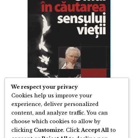
We respect your privacy
Cookies help us improve your
experience, deliver personalized
content, and analyze traffic. You can
Omul în căutarea sensului vietii de Viktor
Frankl
choose which cookies to allow by
clicking
Customize
. Click
Accept All
to
By
Viktor Frankl