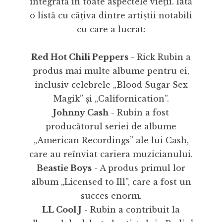
integrată în toate aspectele vieții. Iată
o listă cu câțiva dintre artiștii notabili
cu care a lucrat:
Red Hot Chili Peppers
- Rick Rubin a
produs mai multe albume pentru ei,
inclusiv celebrele „Blood Sugar Sex
Magik” și „Californication”.
Johnny Cash
- Rubin a fost
producătorul seriei de albume
„American Recordings” ale lui Cash,
care au reînviat cariera muzicianului.
Beastie Boys
- A produs primul lor
album „Licensed to Ill”, care a fost un
succes enorm.
LL Cool J
- Rubin a contribuit la