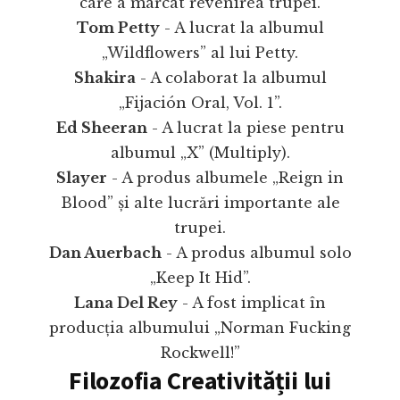
care a marcat revenirea trupei.
Tom Petty
- A lucrat la albumul
„Wildflowers” al lui Petty.
Shakira
- A colaborat la albumul
„Fijación Oral, Vol. 1”.
Ed Sheeran
- A lucrat la piese pentru
albumul „X” (Multiply).
Slayer
- A produs albumele „Reign in
Blood” și alte lucrări importante ale
trupei.
Dan Auerbach
- A produs albumul solo
„Keep It Hid”.
Lana Del Rey
- A fost implicat în
producția albumului „Norman Fucking
Rockwell!”
Filozofia Creativității lui