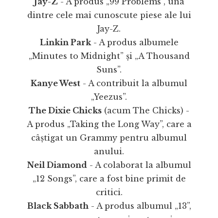
Jay-Z
- A produs „99 Problems”, una
dintre cele mai cunoscute piese ale lui
Jay-Z.
Linkin Park
- A produs albumele
„Minutes to Midnight” și „A Thousand
Suns”.
Kanye West
- A contribuit la albumul
„Yeezus”.
The Dixie Chicks
(acum The Chicks) -
A produs „Taking the Long Way”, care a
câștigat un Grammy pentru albumul
anului.
Neil Diamond
- A colaborat la albumul
„12 Songs”, care a fost bine primit de
critici.
Black Sabbath
- A produs albumul „13”,