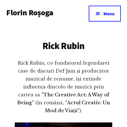
Additional
Skip
Florin Roșoga
to
menu
Menu
main
content
Rick Rubin
Rick Rubin, co-fondatorul legendarei
case de discuri Def Jam și producător
muzical de renume, își extinde
influența dincolo de muzică prin
cartea sa
"The Creative Act: A Way of
Being"
(în română,
"Actul Creativ: Un
Mod de Viață"
).