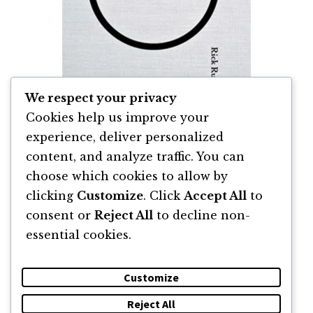
We respect your privacy
Cookies help us improve your
experience, deliver personalized
content, and analyze traffic. You can
Actul Creativ: Un Mod de Viață de Rick
Rubin
choose which cookies to allow by
clicking
Customize
. Click
Accept All
to
By
Rick Rubin
consent or
Reject All
to decline non-
essential cookies.
Customize
Reject All