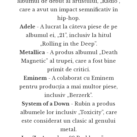
albumul de debut al artistului, „Radio”,
care a avut un impact semnificativ în
hip-hop.
Adele
- A lucrat la câteva piese de pe
albumul ei, „21”, inclusiv la hitul
„Rolling in the Deep”.
Metallica
- A produs albumul „Death
Magnetic” al trupei, care a fost bine
primit de critici.
Eminem
- A colaborat cu Eminem
pentru producția a mai multor piese,
inclusiv „Berzerk”.
System of a Down
- Rubin a produs
albumele lor inclusiv „Toxicity”, care
este considerat un clasic al genului
metal.