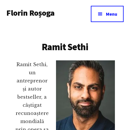
Additional
Skip
Florin Roșoga
to
menu
Menu
main
content
Ramit Sethi
Ramit Sethi,
un
antreprenor
și autor
bestseller, a
câștigat
recunoaștere
mondială
prin opera sa