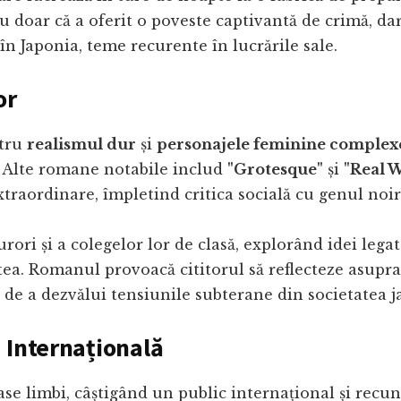
 doar că a oferit o poveste captivantă de crimă, dar 
în Japonia, teme recurente în lucrările sale.
or
ntru
realismul dur
și
personajele feminine complex
v. Alte romane notabile includ
"Grotesque"
și
"Real 
xtraordinare, împletind critica socială cu genul noir
ori și a colegelor lor de clasă, explorând idei legat
tea. Romanul provoacă cititorul să reflecteze asupr
c de a dezvălui tensiunile subterane din societatea 
 Internațională
e limbi, câștigând un public internațional și recunoa