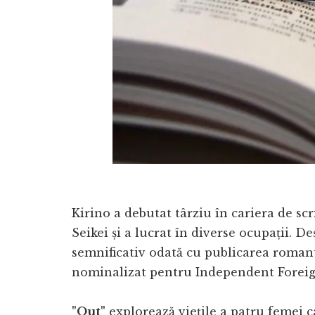
Kirino a debutat târziu în cariera de sc
Seikei și a lucrat în diverse ocupații.
semnificativ odată cu publicarea roma
nominalizat pentru Independent Foreign
"Out"
explorează viețile a patru femei c