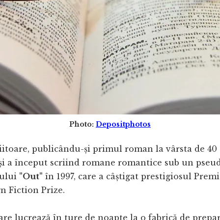
Photo:
Depositphotos
riitoare, publicându-și primul roman la vârsta de 40 
 Deși a început scriind romane romantice sub un pseu
nului
"Out"
în 1997, care a câștigat prestigiosul Prem
 Fiction Prize.
are lucrează în ture de noapte la o fabrică de prepa