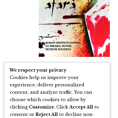
We respect your privacy
Afară de Natsuo Kirino
Cookies help us improve your
By
Natsuo Kirino
experience, deliver personalized
content, and analyze traffic. You can
choose which cookies to allow by
clicking
Customize
. Click
Accept All
to
consent or
Reject All
to decline non-