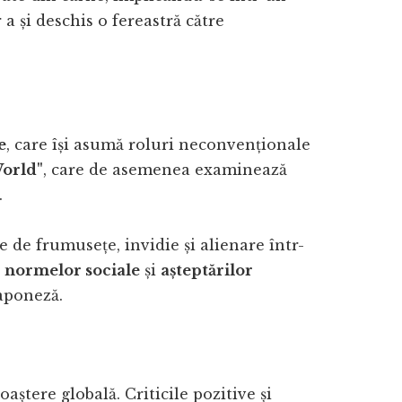
a și deschis o fereastră către
e
, care își asumă roluri neconvenționale
World"
, care de asemenea examinează
.
e de frumusețe, invidie și alienare într-
a
normelor sociale
și
așteptărilor
japoneză.
ștere globală. Criticile pozitive și