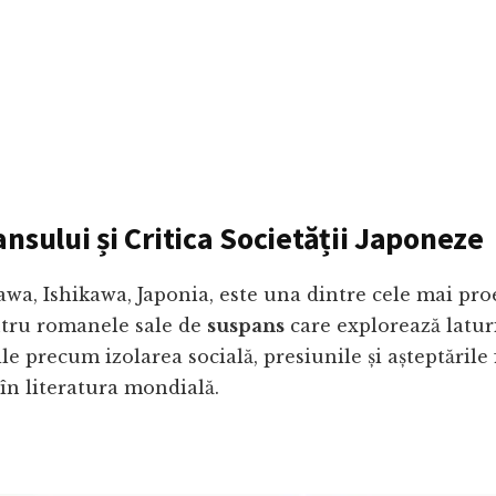
nsului și Critica Societății Japoneze
awa, Ishikawa, Japonia, este una dintre cele mai pro
tru romanele sale de
suspans
care explorează laturi
ile precum izolarea socială, presiunile și așteptăril
 în literatura mondială.