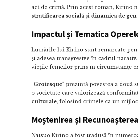
act de crimă. Prin acest roman, Kirino nu
stratificarea socială
și
dinamica de gen
Impactul și Tematica Operel
Lucrările lui Kirino sunt remarcate pe
și adesea transgresive în cadrul narati
viețile femeilor prins în circumstanțe e
"Grotesque"
prezintă povestea a două sur
o societate care valorizează conformita
culturale
, folosind crimele ca un mijlo
Moștenirea și Recunoașterea
Natsuo Kirino a fost tradusă în numeroas