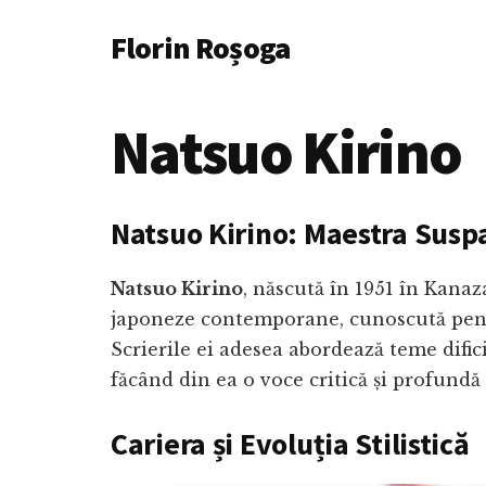
Additional
Skip
Florin Roșoga
to
menu
main
content
Natsuo Kirino
Natsuo Kirino: Maestra Suspa
Natsuo Kirino
, născută în 1951 în Kanaz
japoneze contemporane, cunoscută pen
Scrierile ei adesea abordează teme dific
făcând din ea o voce critică și profundă
Cariera și Evoluția Stilistică