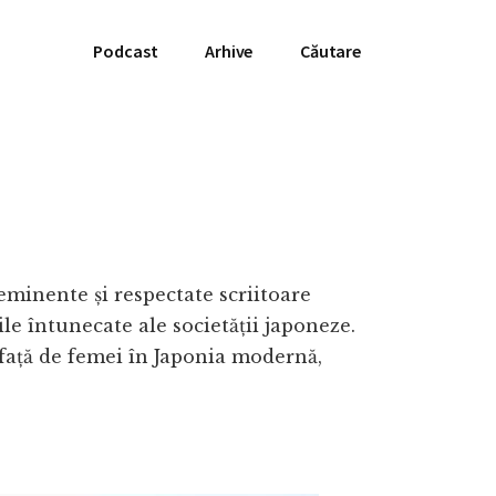
Podcast
Arhive
Căutare
eminente și respectate scriitoare
le întunecate ale societății japoneze.
e față de femei în Japonia modernă,