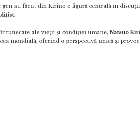
 gen au făcut din Kirino o figură centrală în discuți
lițist
.
întunecate ale vieții și condiției umane,
Natsuo Kir
a cea mondială, oferind o perspectivă unică și provoc