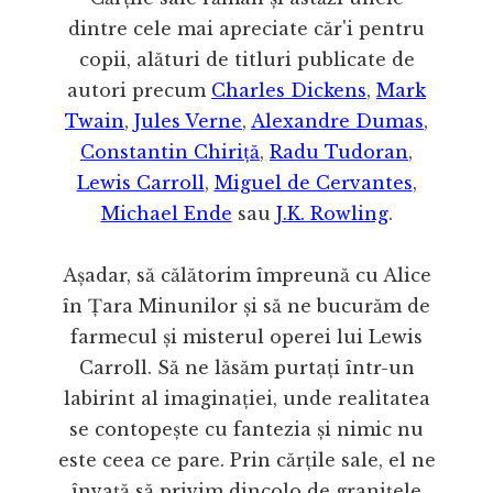
dintre cele mai apreciate căr'i pentru
copii, alături de titluri publicate de
autori precum
Charles Dickens
,
Mark
Twain
,
Jules Verne
,
Alexandre Dumas
,
Constantin Chiriță
,
Radu Tudoran
,
Lewis Carroll
,
Miguel de Cervantes
,
Michael Ende
sau
J.K. Rowling
.
Așadar, să călătorim împreună cu Alice
în Țara Minunilor și să ne bucurăm de
farmecul și misterul operei lui Lewis
Carroll. Să ne lăsăm purtați într-un
labirint al imaginației, unde realitatea
se contopește cu fantezia și nimic nu
este ceea ce pare. Prin cărțile sale, el ne
învață să privim dincolo de granițele