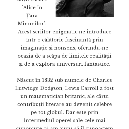
"Alice în
Țara
Minunilor".
Acest scriitor enigmatic ne introduce
într-o călătorie fascinantă prin
imaginație și nonsens, oferindu-ne
ocazia de a scăpa de limitele realității
și de a explora universuri fantastice.
Născut în 1832 sub numele de Charles
Lutwidge Dodgson, Lewis Carroll a fost
un matematician britanic, ale cărui
contribuții literare au devenit celebre
pe tot globul. Dar este prin
intermediul operei sale cele mai
cunoscute că am ajuns să îl cunoaștem