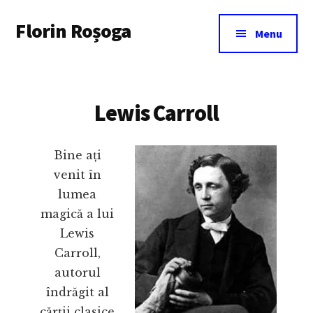
Additional
Skip
Florin Roșoga
to
menu
Menu
main
content
Lewis Carroll
Bine ați
venit în
lumea
magică a lui
Lewis
Carroll,
autorul
îndrăgit al
cărții clasice