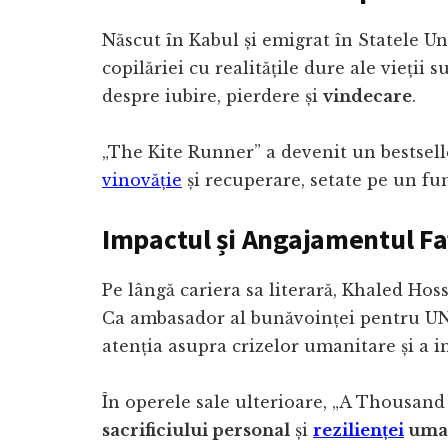
Născut în Kabul și emigrat în Statele Un
copilăriei cu realitățile dure ale vieții
despre iubire, pierdere și
vindecare
.
„The Kite Runner” a devenit un bestsell
vinovăție
și recuperare, setate pe un fun
Impactul și Angajamentul F
Pe lângă cariera sa literară, Khaled Hos
Ca ambasador al bunăvoinței pentru UNH
atenția asupra crizelor umanitare și a i
În operele sale ulterioare, „A Thousan
sacrificiului personal
și
rezilienței
uma