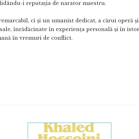
lidându-i reputația de narator maestru.
marcabil, ci și un umanist dedicat, a cărui operă și
ale, înrădăcinate în experiența personală și în istor
ană în vremuri de conflict.