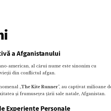
ni
ivă a Afganistanului
ano-american, al cărui nume este sinonim cu
ieții din conflictul afgan.
enomenal „
The Kite Runner
”, au captivat milioane d
xitatea și frumusețea țării sale natale, Afganistan.
 de Experiențe Personale