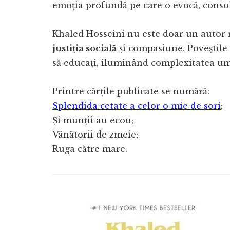
emoția profundă pe care o evocă, conso
Khaled Hosseini nu este doar un autor re
justiția socială
și compasiune. Poveștile s
să educați, iluminând complexitatea um
Printre cărțile publicate se numără:
Splendida cetate a celor o mie de sori
;
Și munții au ecou;
Vânătorii de zmeie;
Ruga către mare.