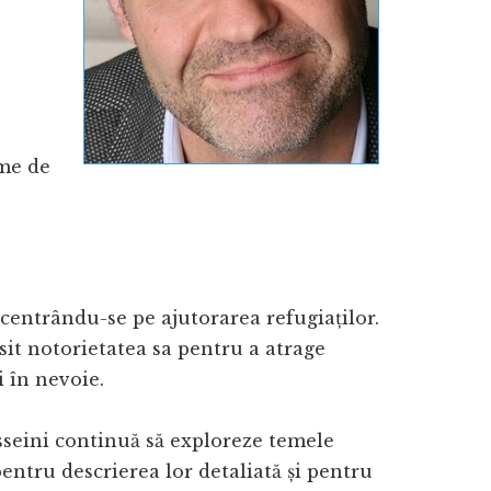
eme de
ncentrându-se pe ajutorarea refugiaților.
it notorietatea sa pentru a atrage
i în nevoie.
sseini continuă să exploreze temele
 pentru descrierea lor detaliată și pentru