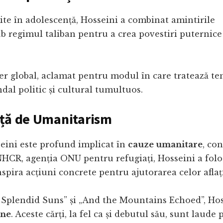
ite în adolescență, Hosseini a combinat amintirile
 sub regimul taliban pentru a crea povestiri puternice
er global, aclamat pentru modul în care tratează t
dal politic și cultural tumultuos.
ață de Umanitarism
seini este profund implicat în
cauze umanitare
, co
CR, agenția ONU pentru refugiați, Hosseini a folos
nspira acțiuni concrete pentru ajutorarea celor aflaț
d Splendid Suns” și „And the Mountains Echoed”, Ho
ne
. Aceste cărți, la fel ca și debutul său, sunt laude