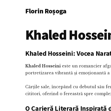
Additional
Skip
Florin Roșoga
to
menu
main
content
Khaled Hossei
Khaled Hosseini: Vocea Narat
Khaled Hosseini
este un romancier afg
portretizarea vibrantă și emoționantă a v
Cărțile sale, începând cu debutul său f
cititori, oferind o fereastră spre comple
O Carieră Literară Inspirată