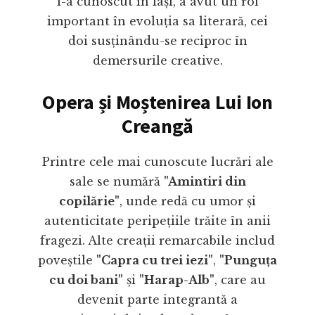
l-a cunoscut în Iași, a avut un rol
important în evoluția sa literară, cei
doi susținându-se reciproc în
demersurile creative.
Opera și Moștenirea Lui Ion
Creangă
Printre cele mai cunoscute lucrări ale
sale se numără
"Amintiri din
copilărie"
, unde redă cu umor și
autenticitate peripețiile trăite în anii
fragezi. Alte creații remarcabile includ
poveștile
"Capra cu trei iezi"
,
"Punguța
cu doi bani"
și
"Harap-Alb"
, care au
devenit parte integrantă a