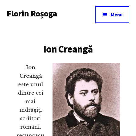
Additional
Skip
Florin Roșoga
to
menu
Menu
main
content
Ion Creangă
Ion
Creangă
este unul
dintre cei
mai
îndrăgiți
scriitori
români,
recunoscu