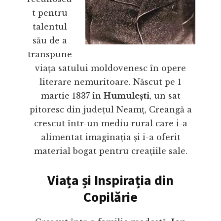
t pentru
talentul
său de a
transpune
viața satului moldovenesc în opere
literare nemuritoare. Născut pe 1
martie 1837 în
Humulești
, un sat
pitoresc din județul Neamț, Creangă a
crescut într-un mediu rural care i-a
alimentat imaginația și i-a oferit
material bogat pentru creațiile sale.
Viața și Inspirația din
Copilărie