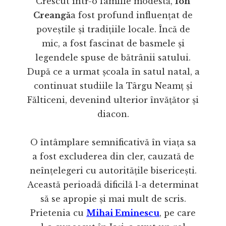
Crescut într-o familie modestă,
Ion
Creangă
a fost profund influențat de
poveștile și tradițiile locale. Încă de
mic, a fost fascinat de basmele și
legendele spuse de bătrânii satului.
După ce a urmat școala în satul natal, a
continuat studiile la Târgu Neamț și
Fălticeni, devenind ulterior învățător și
diacon.
O întâmplare semnificativă în viața sa
a fost excluderea din cler, cauzată de
neînțelegeri cu autoritățile bisericești.
Această perioadă dificilă l-a determinat
să se apropie și mai mult de scris.
Prietenia cu
Mihai Eminescu
, pe care