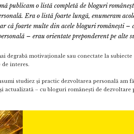
mă publicam o listă completă de bloguri româneșt
ersonală. Era o listă foarte lungă, enumeram acol
oar că foarte multe din acele bloguri românești –
personală – erau orientate preponderent pe alte su
i degrabă motivaționale sau conectate la subiecte s
 de interes.
nsumi studiez și practic dezvoltarea personală am 
– și actualizată – cu bloguri românești de dezvoltare