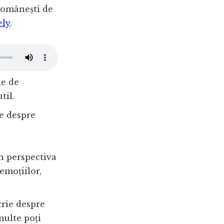
 românești de
ely
.
le de
til.
le despre
in perspectiva
emoțiilor,
crie despre
multe poți