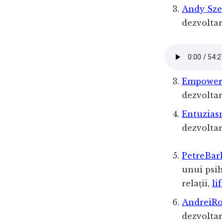
Andy Sze
dezvoltar
Empowe
dezvoltar
Entuzia
dezvoltar
PetreBarl
unui psih
relații,
li
AndreiRo
dezvoltar