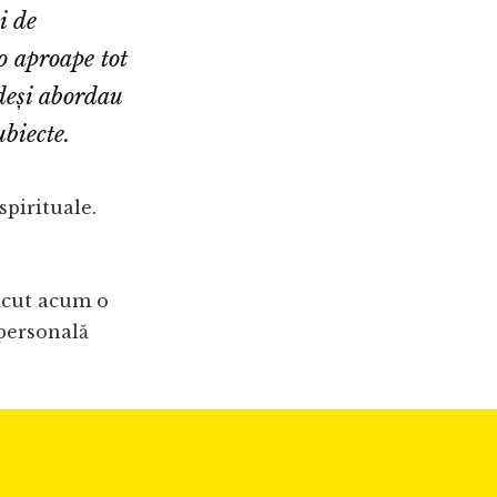
i de
o aproape tot
 deși abordau
biecte.
pirituale.
făcut acum o
 personală