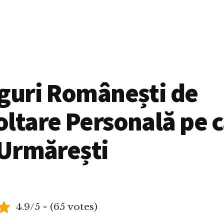
oguri Românești de
ltare Personală pe 
 Urmărești
4.9/5 - (65 votes)