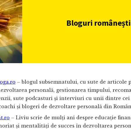
Bloguri românești
oga.ro
– blogul subsemnatului, cu sute de articole 
ezvoltarea personală, gestionarea timpului, recom
cenzii, sute podcasturi și interviuri cu unii dintre cei
 coachi și blogeri de dezvoltare personală din Român
t.ro
– Liviu scrie de mulți ani despre educație finan
oriat și mentalități de succes în dezvoltarea persona