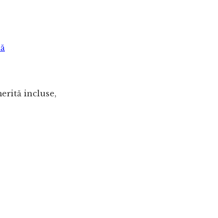
lă
erită incluse,