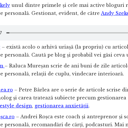
kely
unul dintre primele și cele mai active bloguri
e personală. Gestionat, evident, de către
Andy Szek
r
– există acolo o arhivă uriașă (la propriu) cu artico
e personală. Caută pe blog și probabil vei găsi ceva u
sm
– Raluca Mureșan scrie de ani buni de zile artico
e personală, relații de cuplu, vindecare interioară.
ea.ro
– Petre Bârlea are o serie de articole scrise d
olog și carea tratează subiecte precum gestionarea 
festyle design
,
gestionarea anxietății
.
șca.ro
– Andrei Roșca este coach și antreprenor și s
e personală, recomandări de cărți, podcasturi. Mai 