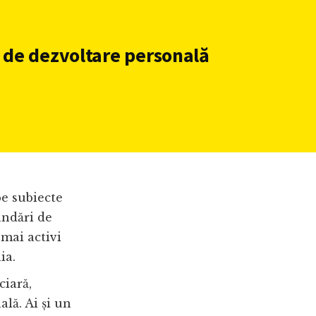
 de dezvoltare personală
pe subiecte
andări de
 mai activi
ia.
ciară,
lă. Ai și un