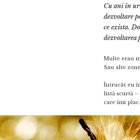
Cu ani în ur
dezvoltare p
ce exista. D
dezvoltarea 
Multe erau ma
Sau alte zone
Întrucât eu î
listă scurtă 
care îmi plac.