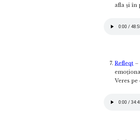
afla și î
Refleqt
– 
emoțional
Veres pe 