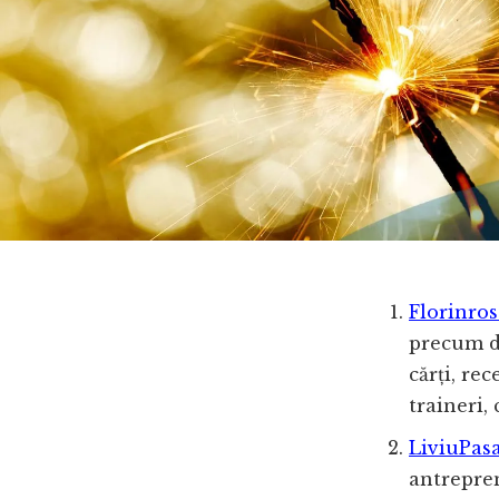
Florinros
precum d
cărți, re
traineri,
LiviuPasa
antrepren