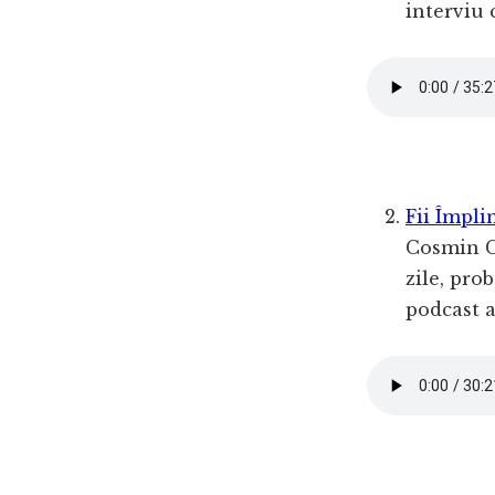
interviu 
Fii Împli
Cosmin C
zile, pro
podcast a