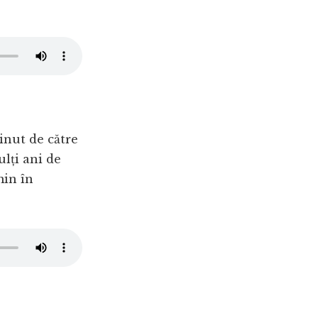
inut de către
lți ani de
min în