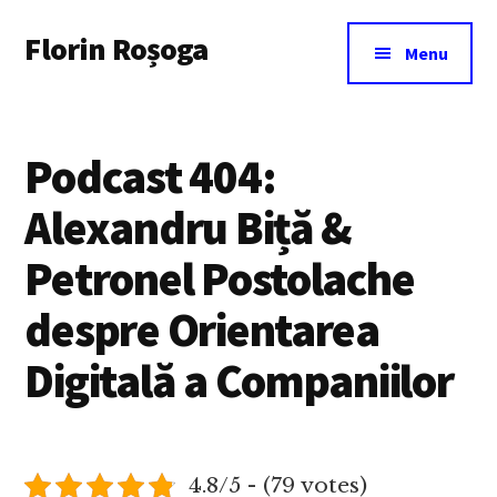
Additional
Skip
Florin Roșoga
to
menu
Menu
main
content
Podcast 404:
Alexandru Biță &
Petronel Postolache
despre Orientarea
Digitală a Companiilor
4.8/5 - (79 votes)