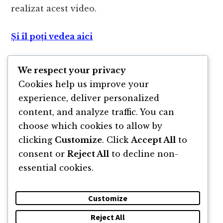
realizat acest video.
Și îl poți vedea aici
Nu uita să alegi preferatul dintre aceste
We respect your privacy
clipuri motivationale și discursuri
Cookies help us improve your
motivationale și să dai un share pe social
experience, deliver personalized
media.
content, and analyze traffic. You can
choose which cookies to allow by
clicking
Customize
. Click
Accept All
to
consent or
Reject All
to decline non-
essential cookies.
Customize
Reject All