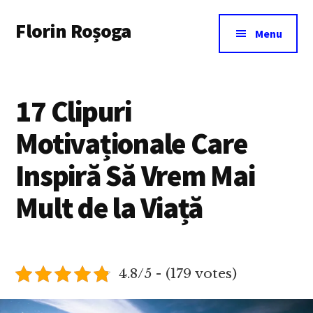
Additional
Skip
Florin Roșoga
to
menu
Menu
main
content
17 Clipuri
Motivaționale Care
Inspiră Să Vrem Mai
Mult de la Viață
4.8/5 - (179 votes)