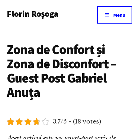
Additional
Skip
Florin Roșoga
to
menu
Menu
main
content
Zona de Confort și
Zona de Disconfort –
Guest Post Gabriel
Anuța
3.7/5 - (18 votes)
Acest articol este un guest-post scris de