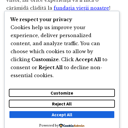
viitor, iar orice experiență va fi încă o
cărămidă clădită la
fundația vieții noastre
!
We respect your privacy
Acest articol a fost scris de Gabriel Anuța,
Cookies help us improve your
fondatorul site-ului
www.totmaisus.com
, un
experience, deliver personalized
blog de dezvoltare personală și profesională.
content, and analyze traffic. You can
choose which cookies to allow by
clicking
Customize
. Click
Accept All
to
consent or
Reject All
to decline non-
essential cookies.
Customize
Reject All
DESPRE
NEWSLETTER
CĂUTARE
CONTACT
Accept All
Powered by
© 2011 -2026 TOATE DREPTURILE REZERVATE FLORIN ROȘOGA