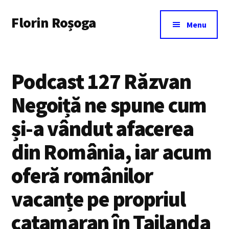
Additional
Skip
Florin Roșoga
to
menu
Menu
main
content
Podcast 127 Răzvan
Negoiță ne spune cum
și-a vândut afacerea
din România, iar acum
oferă românilor
vacanțe pe propriul
catamaran în Tailanda