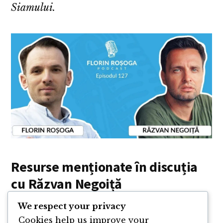
Siamului.
Resurse menționate în discuția
cu Răzvan Negoiță
We respect your privacy
Cartea
Toate pânzele sus, de Radu
Cookies help us improve your